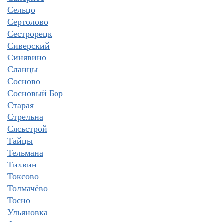
Сельцо
Сертолово
Сестрорецк
Сиверский
Синявино
Сланцы
Сосново
Сосновый Бор
Старая
Стрельна
Сясьстрой
Тайцы
Тельмана
Тихвин
Токсово
Толмачёво
Тосно
Ульяновка