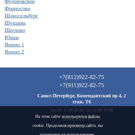
Федоровское
Форносово
Шлиссельбург
Шушары
Щеглово
Юкки
Янино 1
Янино 2
+7(812)922-82-75
+7(911)922-82-75
Санкт-Петербург, Комендантский пр 4, 2
этаж, Т6
Пн-Пт 11:00-20:00, Сб 12:00-18:00
На этом сайте используются файлы
zakaz@keramix-lux.ru
cookie. Продолжая просмотр сайта, вы
Мы ВКонтакте
разрешаете их использование.
Мы в instagram