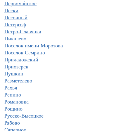
Первомайское
Пески
Песочный
Петергоф
Петро-Славянка
Пикалево
Поселок имени Морозова
Поселок Семрино
Приладожский
Приозерск
Пушкин
Разметелево
Рахья
Репино
Романовка
Рощино
Русско-Высоцкое
Рябово
Саперное