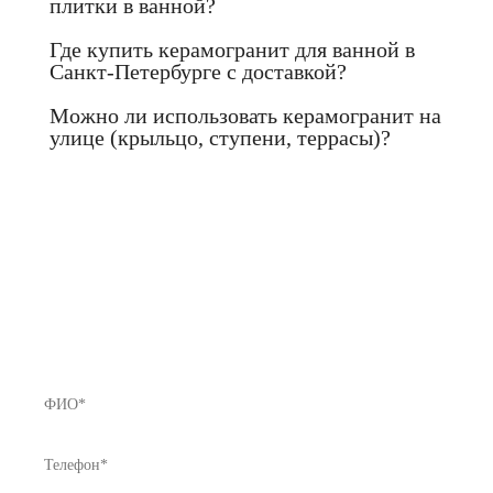
плитки в ванной?
Где купить керамогранит для ванной в
Санкт-Петербурге с доставкой?
Можно ли использовать керамогранит на
улице (крыльцо, ступени, террасы)?
Если Вы не нашли нужный товар у
нас в каталоге или хотите получить
предложение с лучшей ценой - звоните
нам!
8 (812) 922-82-75 или Мы Вам перезвоним!