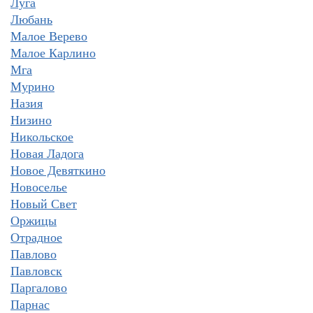
Луга
Любань
Малое Верево
Малое Карлино
Мга
Мурино
Назия
Низино
Никольское
Новая Ладога
Новое Девяткино
Новоселье
Новый Свет
Оржицы
Отрадное
Павлово
Павловск
Паргалово
Парнас