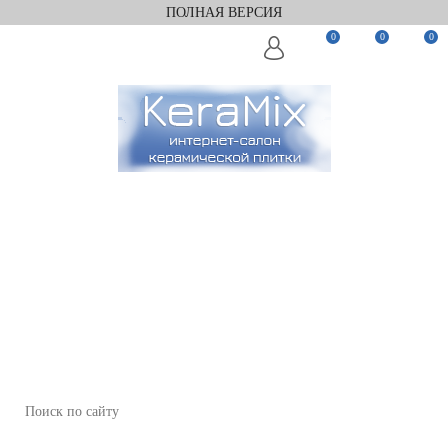
ПОЛНАЯ ВЕРСИЯ
0
0
0
Заказать звонок
Мы в Telegram
Мы в Max
WhatsApp
+7(812)922-82-75
+7(911)922-82-75
zakaz@keramix-lux.ru
Санкт-Петербург, Комендантский пр 4, 2 этаж, Т6
Пн-Пт 11:00-20:00, Сб 12:00-18:00