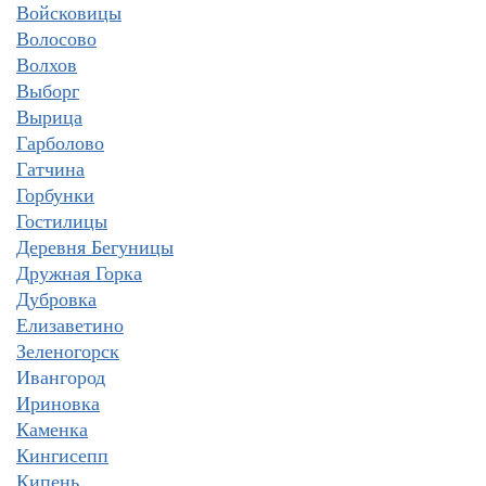
Войсковицы
Волосово
Волхов
Выборг
Вырица
Гарболово
Гатчина
Горбунки
Гостилицы
Деревня Бегуницы
Дружная Горка
Дубровка
Елизаветино
Зеленогорск
Ивангород
Ириновка
Каменка
Кингисепп
Кипень