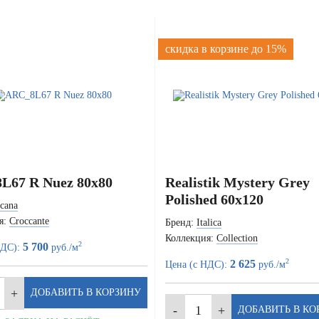
скидка в корзине до 15%
L67 R Nuez 80x80
Realistik Mystery Grey
Polished 60x120
cana
я:
Croccante
Бренд:
Italica
Коллекция:
Collection
2
5 700
НДС):
руб./м
2
2 625
Цена (с НДС):
руб./м