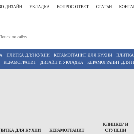
3D ДИЗАЙН
УКЛАДКА
ВОПРОС-ОТВЕТ
СТАТЬИ
КОНТА
+7(812)9
т-Петербург, Комендантский пр 4, 2 этаж, Т6
11:00-20:00, Сб 12:00-18:00
+7(911)9
z
А
ПЛИТКА ДЛЯ КУХНИ
КЕРАМОГРАНИТ ДЛЯ КУХНИ
ПЛИТКА
КЕРАМОГРАНИТ
ДИЗАЙН И УКЛАДКА
КЕРАМОГРАНИТ ДЛЯ 
КЛИНКЕР И
ЛИТКА ДЛЯ КУХНИ
КЕРАМОГРАНИТ
СТУПЕНИ