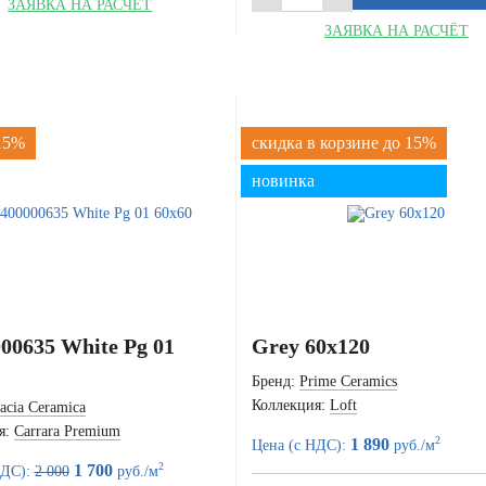
ЗАЯВКА НА РАСЧЁТ
ЗАЯВКА НА РАСЧЁТ
 15%
скидка в корзине до 15%
новинка
00635 White Pg 01
Grey 60x120
Бренд:
Prime Ceramics
Коллекция:
Loft
acia Ceramica
я:
Carrara Premium
2
1 890
Цена (с НДС):
руб./м
2
1 700
НДС):
2 000
руб./м