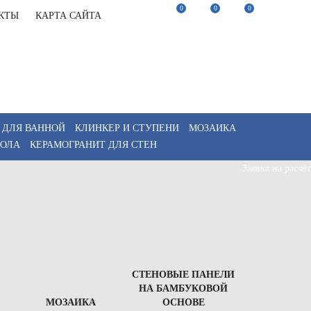
0
0
0
КТЫ
КАРТА САЙТА
22-82-75
Заказать звонок
22-82-75
Мы в Telegram
akaz@keramix-lux.ru
Мы в Max
WhatsApp
 ДЛЯ ВАННОЙ
КЛИНКЕР И СТУПЕНИ
МОЗАИКА
ПОЛА
КЕРАМОГРАНИТ ДЛЯ СТЕН
Заявка на расчёт
СТЕНОВЫЕ ПАНЕЛИ
НА БАМБУКОВОЙ
МОЗАИКА
ОСНОВЕ