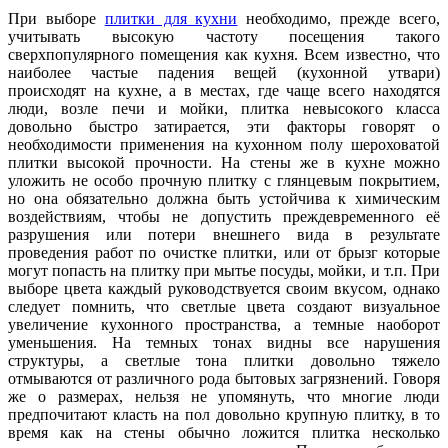
При выборе
плитки для кухни
необходимо, прежде всего,
учитывать высокую частоту посещения такого
сверхпопулярного помещения как кухня. Всем известно, что
наиболее частые падения вещей (кухонной утвари)
происходят на кухне, а в местах, где чаще всего находятся
люди, возле печи и мойки, плитка невысокого класса
довольно быстро затирается, эти факторы говорят о
необходимости применения на кухонном полу шероховатой
плитки высокой прочности. На стены же в кухне можно
уложить не особо прочную плитку с глянцевым покрытием,
но она обязательно должна быть устойчива к химическим
воздействиям, чтобы не допустить преждевременного её
разрушения или потери внешнего вида в результате
проведения работ по очистке плитки, или от брызг которые
могут попасть на плитку при мытье посуды, мойки, и т.п. При
выборе цвета каждый руководствуется своим вкусом, однако
следует помнить, что светлые цвета создают визуальное
увеличение кухонного пространства, а темные наоборот
уменьшения. На темных тонах видны все нарушения
структуры, а светлые тона плитки довольно тяжело
отмываются от различного рода бытовых загрязнений. Говоря
же о размерах, нельзя не упомянуть, что многие люди
предпочитают класть на пол довольно крупную плитку, в то
время как на стены обычно ложится плитка несколько