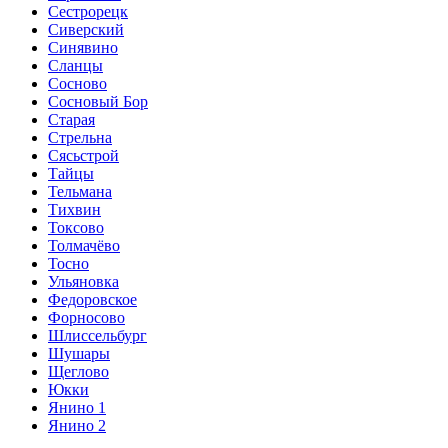
Сестрорецк
Сиверский
Синявино
Сланцы
Сосново
Сосновый Бор
Старая
Стрельна
Сясьстрой
Тайцы
Тельмана
Тихвин
Токсово
Толмачёво
Тосно
Ульяновка
Федоровское
Форносово
Шлиссельбург
Шушары
Щеглово
Юкки
Янино 1
Янино 2