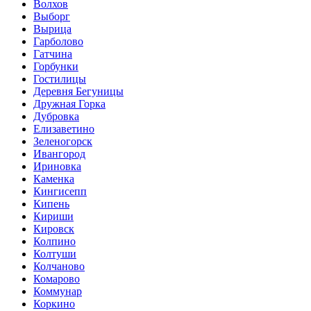
Волхов
Выборг
Вырица
Гарболово
Гатчина
Горбунки
Гостилицы
Деревня Бегуницы
Дружная Горка
Дубровка
Елизаветино
Зеленогорск
Ивангород
Ириновка
Каменка
Кингисепп
Кипень
Кириши
Кировск
Колпино
Колтуши
Колчаново
Комарово
Коммунар
Коркино