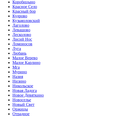
Коробицыно
Красное Село
Красный бор
Кудрово
Кузьмоловский
Лаголово
Левашово
Лесколово
Лисий Нос
Ломоносов
Луга
Любань
Малое Верево
Малое Карлино
Мга
Мурино
Назия
Низино
Никольское
Новая Ладога
Новое Девяткино
Новоселье
Новый Свет
Оржицы
Отрадное