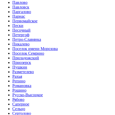
Павлово
Павловск
Паргалово
Парнас
Первомайское
Пески
Песочный
Петергоф
Петро-Славянка
Пикалево
Поселок имени Морозова
Поселок Семрино
Приладожский
Приозерск
Пушкин
Разметелево
Рахья
Репино
Романовка
Рощино
Русско-Высоцкое
Рябово
Саперное
Сельцо
Сертолово