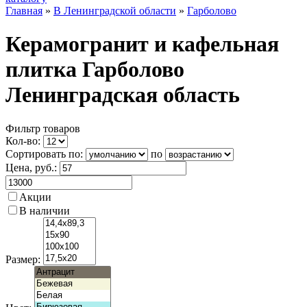
Главная
»
В Ленинградской области
»
Гарболово
Керамогранит и кафельная
плитка Гарболово
Ленинградская область
Фильтр товаров
Кол-во:
Сортировать по:
по
Цена
, руб.:
Акции
В наличии
Размер: