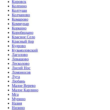
Кировск
Колпино
Колтуши
Колчаново
Комарово
Коммунар
Коркино
Коробицыно
Красное Село
Красный бор
Кудрово
Кузьмоловский
Лаголово
Левашово
Лесколово
Лисий Нос
Ломоносов
Луга
Любань
Малое Верево
Малое Карлино
Мга
Мурино
Назия
Низино