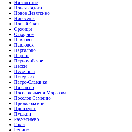
Никольское
Новая Ладога
Новое Девяткино
Новоселье
Новый Свет
Оржицы
Отрадное
Павлово
Павловск
Паргалово
Парнас
Первомайское
Пески
Песочный
Петергоф
Петро-Славянка
Пикалево
Поселок имени Морозова
Поселок Семрино
Приладожский
Приозерск
Пушкин
Разметелево
Рахья
Репино