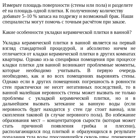
Измерьте площадь поверхности (стены или пола) и разделите
её на площадь одной плитки. К полученному количеству
добавьте 5–10 % запаса на подрезку и возможный брак. Наши
специалисты могут помочь с точным расчётом при заказе.
Какие особенности укладки керамической плитки в ванной?
Укладка керамической плитки в ванной является на первый
взгляд стандартной процедурой, и абсолютно ничем не
отличается от кладки керамической плитки в других комнатах
квартиры. Однако из-за специфики помещения при процессе
кладки плитки для ванной возникают проблемные моменты,
которые необходимо учитывать. В первую очередь
необходимо, как и во всех помещениях выровнять стены.
Однако если в других помещениях погрешность в ровности
стен практически не несет негативных последствий, то в
ванной малейшая неровность стены может вызвать не только
проблемы с укладкой керамической плитки, но и в
дальнейшем вызвать затекание за ванную воды (если
неровность будет находится у стен где стоит ванна), или
скопления таковой (в случае неровного пола). Во избежание
образования мест – концентраторов сырости (которая может
стать причиной появления грибка и плесени),
располагающихся под плиткой и образующихся в результате
попадания туда воды просочившейся сквозь швы, применяют