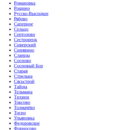
Романовка
Рощино
Русско-Высоцкое
Рябово
Саперное
Сельцо
Сертолово
Сестрорецк
Сиверский
Синявино
Сланцы
Сосново
Сосновый Бор
Старая
Стрельна
Сясьстрой
Тайцы
Тельмана
Тихвин
Токсово
Толмачёво
Тосно
Ульяновка
Федоровское
Форносово