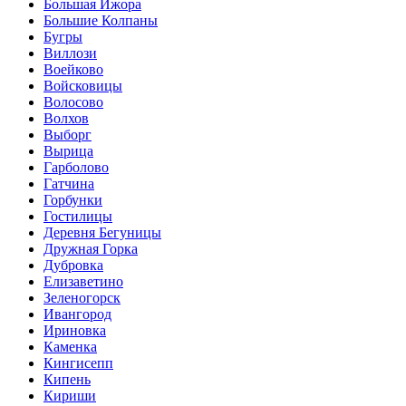
Большая Ижора
Большие Колпаны
Бугры
Виллози
Воейково
Войсковицы
Волосово
Волхов
Выборг
Вырица
Гарболово
Гатчина
Горбунки
Гостилицы
Деревня Бегуницы
Дружная Горка
Дубровка
Елизаветино
Зеленогорск
Ивангород
Ириновка
Каменка
Кингисепп
Кипень
Кириши