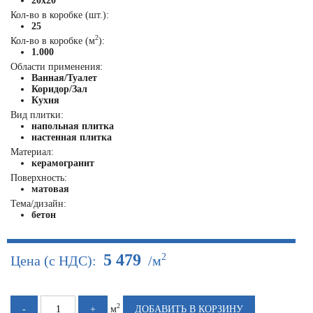
20x20
Кол-во в коробке (шт.):
25
2
Кол-во в коробке (м
):
1.000
Области применения:
Ванная/Туалет
Коридор/Зал
Кухня
Вид плитки:
напольная плитка
настенная плитка
Материал:
керамогранит
Поверхность:
матовая
Тема/дизайн:
бетон
5 479
2
Цена (с НДС):
/м
2
м