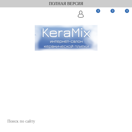
ПОЛНАЯ ВЕРСИЯ
0
0
0
Заказать звонок
Мы в Telegram
Мы в Max
WhatsApp
+7(812)922-82-75
+7(911)922-82-75
zakaz@keramix-lux.ru
Санкт-Петербург, Комендантский пр 4, 2 этаж, Т6
Пн-Пт 11:00-20:00, Сб 12:00-18:00