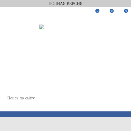
ПОЛНАЯ ВЕРСИЯ
0
0
0
Заказать звонок
Мы в Telegram
Мы в Max
WhatsApp
+7(812)922-82-75
+7(911)922-82-75
zakaz@keramix-lux.ru
Санкт-Петербург, Комендантский пр 4, 2 этаж, Т6
Пн-Пт 11:00-20:00, Сб 12:00-18:00