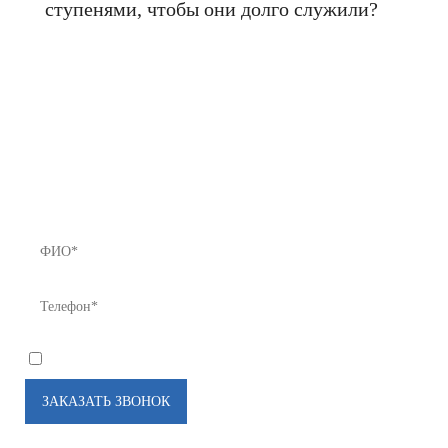
ступенями, чтобы они долго служили?
Если Вы не нашли нужный товар у
нас в каталоге или хотите получить
предложение с лучшей ценой - звоните
нам!
8 (812) 922-82-75 или Мы Вам перезвоним!
*
Я соглашаюсь на
обработку моих персональных данных