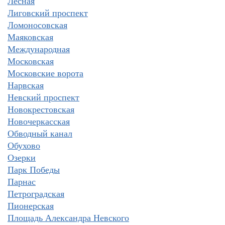
Лесная
Лиговский проспект
Ломоносовская
Маяковская
Международная
Московская
Московские ворота
Нарвская
Невский проспект
Новокрестовская
Новочеркасская
Обводный канал
Обухово
Озерки
Парк Победы
Парнас
Петроградская
Пионерская
Площадь Александра Невского