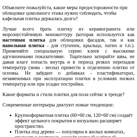
Объясните пожалуйста, какие меры предосторожности при
облицовке цокольного этажа нужно соблюдать, чтобы
кафельная плитка держалась долго?
Лучше всего брать плитку из керамогранита или
морозоустойчивую монокоттуру (которая используется как
настенная плитка
для облицовки фасадов, так и как
напольная плитка
- для ступенек, крыльца, патио и т.п.).
Применяйте специальную серию клеев с высокими
адгезионными показателями. Тщательно затирайте швы, не
давая влаге попасть внутрь и в период резких перепадов
температур (зима - весна) привести к отделению плитки от
основы. Не забудьте о добавках - пластификаторах,
незаменимых при эксплуатации плитки в условиях низких
температур или при усадке постройки.
Какие форматы и стили плитки для пола сейчас в тренде?
Современные интерьеры диктуют новые тенденции:
Крупноформатная плитка (60×60 см, 120×60 см) создаёт
эффект цельного покрытия и визуально расширяет
пространство.
Плитка под дерево — популярна в жилых комнатах,