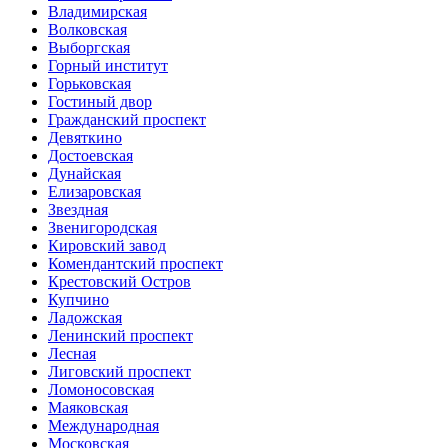
Владимирская
Волковская
Выборгская
Горный институт
Горьковская
Гостиный двор
Гражданский проспект
Девяткино
Достоевская
Дунайская
Елизаровская
Звездная
Звенигородская
Кировский завод
Комендантский проспект
Крестовский Остров
Купчино
Ладожская
Ленинский проспект
Лесная
Лиговский проспект
Ломоносовская
Маяковская
Международная
Московская