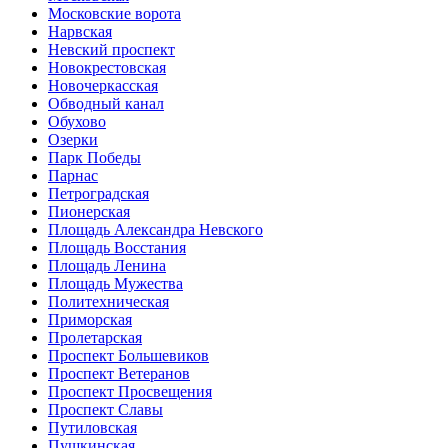
Московские ворота
Нарвская
Невский проспект
Новокрестовская
Новочеркасская
Обводный канал
Обухово
Озерки
Парк Победы
Парнас
Петроградская
Пионерская
Площадь Александра Невского
Площадь Восстания
Площадь Ленина
Площадь Мужества
Политехническая
Приморская
Пролетарская
Проспект Большевиков
Проспект Ветеранов
Проспект Просвещения
Проспект Славы
Путиловская
Пушкинская