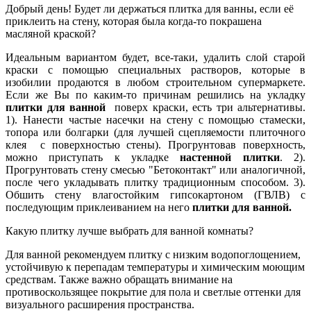
Добрый день! Будет ли держаться плитка для ванны, если её
приклеить на стену, которая была когда-то покрашена
масляной краской?
Идеальным вариантом будет, все-таки, удалить слой старой
краски с помощью специальных растворов, которые в
изобилии продаются в любом строительном супермаркете.
Если же Вы по каким-то причинам решились на укладку
плитки для ванной
поверх краски, есть три альтернативы.
1). Нанести частые насечки на стену с помощью стамески,
топора или болгарки (для лучшей сцепляемости плиточного
клея с поверхностью стены). Прогрунтовав поверхность,
можно приступать к укладке
настенной плитки
. 2).
Прогрунтовать стену смесью "Бетоконтакт" или аналогичной,
после чего укладывать плитку традиционным способом. 3).
Обшить стену влагостойким гипсокартоном (ГВЛВ) с
последующим приклеиванием на него
плитки для ванной.
Какую плитку лучше выбрать для ванной комнаты?
Для ванной рекомендуем плитку с низким водопоглощением,
устойчивую к перепадам температуры и химическим моющим
средствам. Также важно обращать внимание на
противоскользящее покрытие для пола и светлые оттенки для
визуального расширения пространства.