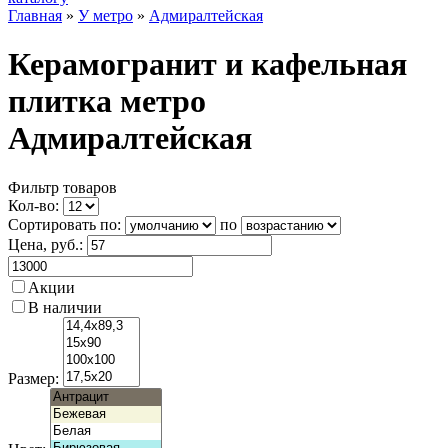
Главная
»
У метро
»
Адмиралтейская
Керамогранит и кафельная
плитка метро
Адмиралтейская
Фильтр товаров
Кол-во:
Сортировать по:
по
Цена
, руб.:
Акции
В наличии
Размер: