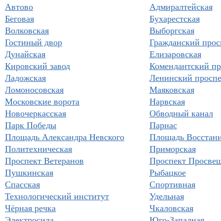
Автово
Адмиралтейская
Беговая
Бухарестская
Волковская
Выборгская
Гостиный двор
Гражданский прос
Дунайская
Елизаровская
Кировский завод
Комендантский пр
Ладожская
Ленинский проспе
Ломоносовская
Маяковская
Московские ворота
Нарвская
Новочеркасская
Обводный канал
Парк Победы
Парнас
Площадь Александра Невского
Площадь Восстан
Политехническая
Приморская
Проспект Ветеранов
Проспект Просве
Пушкинская
Рыбацкое
Спасская
Спортивная
Технологический институт
Удельная
Чёрная речка
Чкаловская
Электросила
Юго-Западная