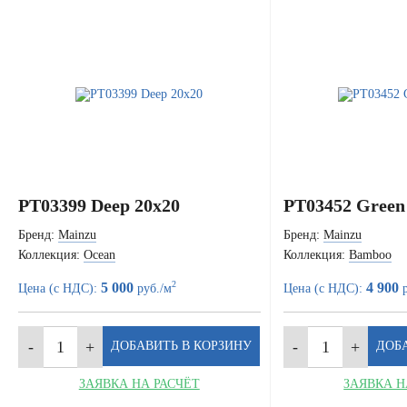
PT03399 Deep 20x20
PT03452 Green
Бренд:
Mainzu
Бренд:
Mainzu
Коллекция:
Ocean
Коллекция:
Bamboo
2
5 000
4 900
Цена (с НДС):
руб./м
Цена (с НДС):
р
ЗАЯВКА НА РАСЧЁТ
ЗАЯВКА Н