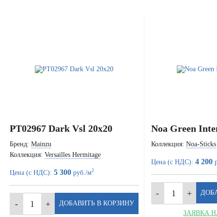
PT02967 Dark Vsl 20x20
Noa Green Inte
Бренд:
Mainzu
Коллекция:
Noa-Sticks
Коллекция:
Versailles Hermitage
4 200
Цена (с НДС):
р
2
5 300
Цена (с НДС):
руб./м
ЗАЯВКА Н