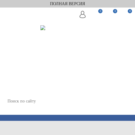
ПОЛНАЯ ВЕРСИЯ
0
0
0
Заказать звонок
Мы в Telegram
Мы в Max
WhatsApp
+7(812)922-82-75
+7(911)922-82-75
zakaz@keramix-lux.ru
Санкт-Петербург, Комендантский пр 4, 2 этаж, Т6
Пн-Пт 11:00-20:00, Сб 12:00-18:00