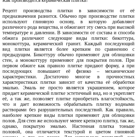
Как производится керамическая плитка?
Рецепт производства плитки в зависимости от её
предназначения разнится. Обычно при производстве плитки
используют глиняную основу, в которую добавляют
различного рода вещества, и обжигают эту смесь при высокой
температуре и давлении. В зависимости от состава и способа
обжига различают следующие виды плитки: бикоттура,
монокоттура, керамический гранит. Каждый последующий
вид плитки является более крепким по сравнению с
предыдущим. Бикоттуру обычно применяют для облицовки
стен, а монокоттуру применяют для покрытия полов. При
первом обжиге как правило плитке придают форму, а при
последующих повышают её физико – механические
характеристики. Достаточно многое в прочностных
характеристиках плитки зависит от качества её обработки
эмалью. Эмаль не просто является украшением, которое
придает керамической плитке эстетичный вид, но и укрепляет
её, а так же, позволяет плитке приобретать влагостойкость,
что и дает возможность обрабатывать плитку водными
растворами без разрушительных последствий. Как правило,
наиболее крепкие виды плитки применяют для облицовки
полов. Для стен же используют менее крепкую плитку, так же,
однако, покрытую эмалью. Настенная плитка тоньше
половой, она отличается текстурой и цветом глиняной