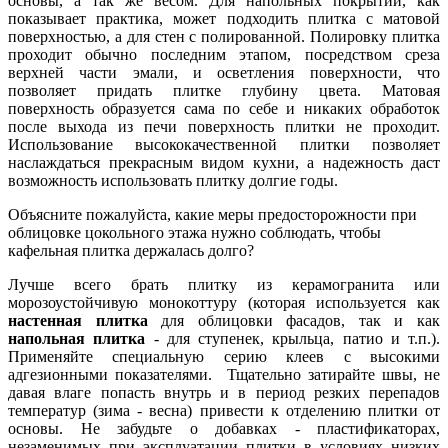
основы, а так же весом. Для напольных покрытий, как
показывает практика, может подходить плитка с матовой
поверхностью, а для стен с полированной. Полировку плитка
проходит обычно последним этапом, посредством среза
верхней части эмали, и осветления поверхности, что
позволяет придать плитке глубину цвета. Матовая
поверхность образуется сама по себе и никаких обработок
после выхода из печи поверхность плитки не проходит.
Использование высококачественной плитки позволяет
наслаждаться прекрасным видом кухни, а надежность даст
возможность использовать плитку долгие годы.
Объясните пожалуйста, какие меры предосторожности при
облицовке цокольного этажа нужно соблюдать, чтобы
кафельная плитка держалась долго?
Лучше всего брать плитку из керамогранита или
морозоустойчивую монокоттуру (которая используется как
настенная плитка
для облицовки фасадов, так и как
напольная плитка
- для ступенек, крыльца, патио и т.п.).
Применяйте специальную серию клеев с высокими
адгезионными показателями. Тщательно затирайте швы, не
давая влаге попасть внутрь и в период резких перепадов
температур (зима - весна) привести к отделению плитки от
основы. Не забудьте о добавках - пластификаторах,
незаменимых при эксплуатации плитки в условиях низких