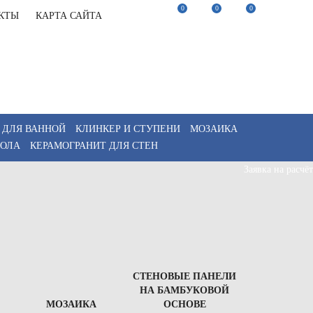
0
0
0
КТЫ
КАРТА САЙТА
22-82-75
Заказать звонок
22-82-75
Мы в Telegram
akaz@keramix-lux.ru
Мы в Max
WhatsApp
 ДЛЯ ВАННОЙ
КЛИНКЕР И СТУПЕНИ
МОЗАИКА
ПОЛА
КЕРАМОГРАНИТ ДЛЯ СТЕН
Заявка на расчёт
СТЕНОВЫЕ ПАНЕЛИ
НА БАМБУКОВОЙ
МОЗАИКА
ОСНОВЕ