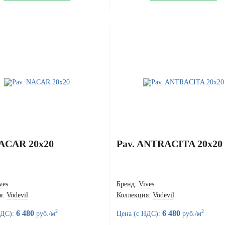
NACAR 20x20
Pav. ANTRACITA 20x20
ves
Бренд:
Vives
я:
Vodevil
Коллекция:
Vodevil
2
2
6 480
6 480
НДС):
руб./м
Цена (с НДС):
руб./м