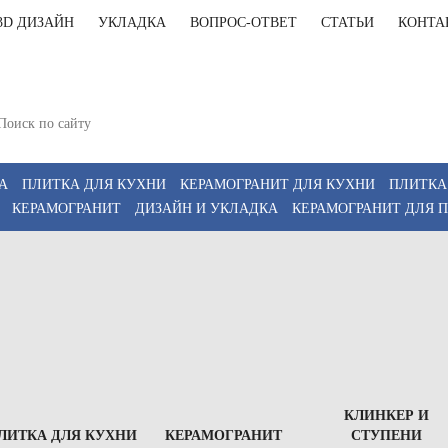
3D ДИЗАЙН
УКЛАДКА
ВОПРОС-ОТВЕТ
СТАТЬИ
КОНТА
+7(812)9
т-Петербург, Комендантский пр 4, 2 этаж, Т6
11:00-20:00, Сб 12:00-18:00
+7(911)9
z
А
ПЛИТКА ДЛЯ КУХНИ
КЕРАМОГРАНИТ ДЛЯ КУХНИ
ПЛИТКА
КЕРАМОГРАНИТ
ДИЗАЙН И УКЛАДКА
КЕРАМОГРАНИТ ДЛЯ 
КЛИНКЕР И
ЛИТКА ДЛЯ КУХНИ
КЕРАМОГРАНИТ
СТУПЕНИ