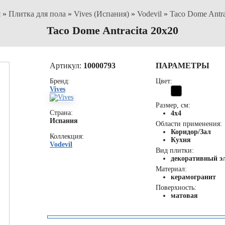
я
»
Плитка для пола
»
Vives (Испания)
»
Vodevil
»
Taco Dome Antra
Taco Dome Antracita 20x20
Артикул:
10000793
ПАРАМЕТРЫ
Бренд:
Цвет:
Vives
Размер, см:
Страна:
4x4
Испания
Области применения:
Коридор/Зал
Коллекция:
Кухня
Vodevil
Вид плитки:
декоративный э
Материал:
керамогранит
Поверхность:
матовая