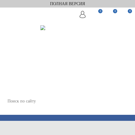
ПОЛНАЯ ВЕРСИЯ
0
0
0
Заказать звонок
Мы в Telegram
Мы в Max
WhatsApp
+7(812)922-82-75
+7(911)922-82-75
zakaz@keramix-lux.ru
Санкт-Петербург, Комендантский пр 4, 2 этаж, Т6
Пн-Пт 11:00-20:00, Сб 12:00-18:00