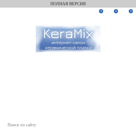
ПОЛНАЯ ВЕРСИЯ
0
0
0
Заказать звонок
Мы в Telegram
Мы в Max
WhatsApp
+7(812)922-82-75
+7(911)922-82-75
zakaz@keramix-lux.ru
Санкт-Петербург, Комендантский пр 4, 2 этаж, Т6
Пн-Пт 11:00-20:00, Сб 12:00-18:00