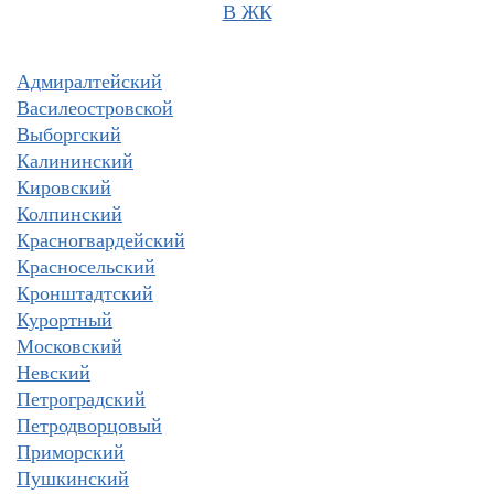
В ЖК
Адмиралтейский
Василеостровской
Выборгский
Калининский
Кировский
Колпинский
Красногвардейский
Красносельский
Кронштадтский
Курортный
Московский
Невский
Петроградский
Петродворцовый
Приморский
Пушкинский