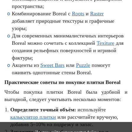
пространства;
Комбинирование Boreal с
Roots
и
Raster
добавляет природные текстуры и графичные
узоры;
Для современных минималистичных интерьеров
Boreal можно сочетать с коллекцией
Texiture
для
создания рельефных поверхностей и игривой
фактуры;
Акценты из
Sweet Bars
или
Puzzle
помогут
оживить однотонные стены Boreal.
Практические советы по покупке плитки Boreal
Чтобы покупка плитки Boreal была удобной и
выгодной, следует учитывать несколько моментов:
Определите точный объём:
используйте
калькулятор плитки
или рассчитайте вручную,
добавив 5–10% на подрезку и запас.
Закажите образцы:
убедитесь в оттенке и