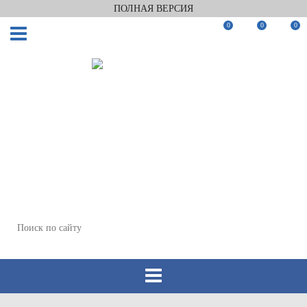
ПОЛНАЯ ВЕРСИЯ
0
0
0
Заказать звонок
Мы в Telegram
Мы в Max
WhatsApp
+7(812)922-82-75
+7(911)922-82-75
zakaz@keramix-lux.ru
Санкт-Петербург, Комендантский пр 4, 2 этаж, Т6
Пн-Пт 11:00-20:00, Сб 12:00-18:00