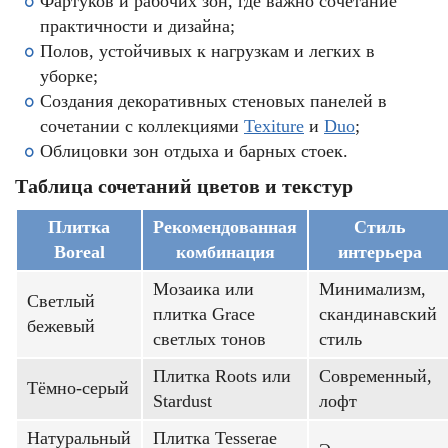
Фартуков и рабочих зон, где важно сочетание
практичности и дизайна;
Полов, устойчивых к нагрузкам и легких в
уборке;
Создания декоративных стеновых панелей в
сочетании с коллекциями
Texiture
и
Duo
;
Облицовки зон отдыха и барных стоек.
Таблица сочетаний цветов и текстур
Плитка
Рекомендованная
Стиль
Boreal
комбинация
интерьера
Мозаика или
Минимализм,
Светлый
плитка Grace
скандинавский
бежевый
светлых тонов
стиль
Плитка Roots или
Современный,
Тёмно-серый
Stardust
лофт
Натуральный
Плитка Tesserae