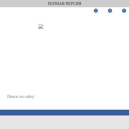
ПОЛНАЯ ВЕРСИЯ
0
0
0
Заказать звонок
Мы в Telegram
Мы в Max
WhatsApp
+7(812)922-82-75
+7(911)922-82-75
zakaz@keramix-lux.ru
Санкт-Петербург, Комендантский пр 4, 2 этаж, Т6
Пн-Пт 11:00-20:00, Сб 12:00-18:00