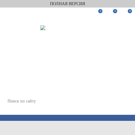
ПОЛНАЯ ВЕРСИЯ
0
0
0
Заказать звонок
Мы в Telegram
Мы в Max
WhatsApp
+7(812)922-82-75
+7(911)922-82-75
zakaz@keramix-lux.ru
Санкт-Петербург, Комендантский пр 4, 2 этаж, Т6
Пн-Пт 11:00-20:00, Сб 12:00-18:00