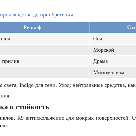
 производства до приобретения
.
Рельеф
Ст
олна
Спа
Морской
й прилив
Драма
Минимализм
света, Indigo для тени. Уход: нейтральные средства, ка
ения.
ка и стойкость
0 циклов, R9 антискольжение для мокрых поверхностей. С
пли.