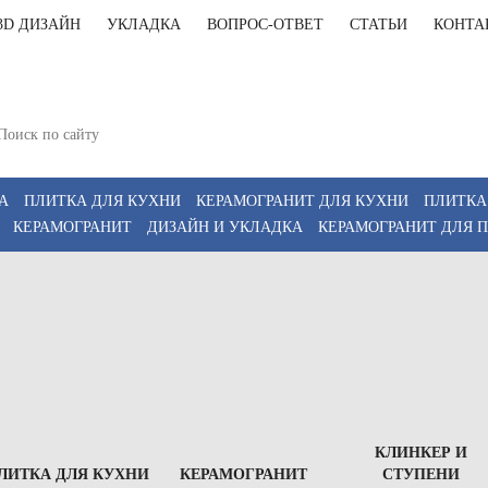
3D ДИЗАЙН
УКЛАДКА
ВОПРОС-ОТВЕТ
СТАТЬИ
КОНТА
+7(812)9
т-Петербург, Комендантский пр 4, 2 этаж, Т6
11:00-20:00, Сб 12:00-18:00
+7(911)9
z
А
ПЛИТКА ДЛЯ КУХНИ
КЕРАМОГРАНИТ ДЛЯ КУХНИ
ПЛИТКА
КЕРАМОГРАНИТ
ДИЗАЙН И УКЛАДКА
КЕРАМОГРАНИТ ДЛЯ 
КЛИНКЕР И
ЛИТКА ДЛЯ КУХНИ
КЕРАМОГРАНИТ
СТУПЕНИ