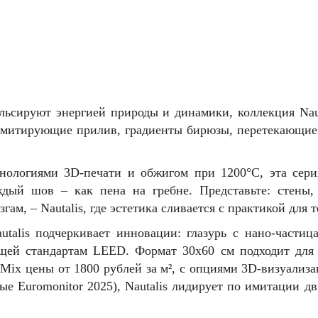
льсируют энергией природы и динамики, коллекция Naut
имитирующие прилив, градиенты бирюзы, перетекающие 
нологиями 3D-печати и обжигом при 1200°C, эта сер
ждый шов – как пена на гребне. Представьте: стены
м, – Nautalis, где эстетика сливается с практикой для 
Nautalis подчеркивает инновации: глазурь с нано-част
ющей стандартам LEED. Формат 30x60 см подходит дл
ix цены от 1800 рублей за м², с опциями 3D-визуализа
ые Euromonitor 2025), Nautalis лидирует по имитации д