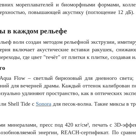
вних мореплавателей и биоморфными формами, коллек
ерхностью, повышающей акустику (поглощение 12 дБ). P
ны в каждом рельефе
рельеф волн создан методом рельефной экструзии, имитир
ерия включает акустические вставки ракушек, снижаю
реходы, где цвет "течёт" от плитки к плитке, создавая 
го
: Aqua Flow – светлый бирюзовый для дневного света;
иний для вечерней драмы. Каждый оттенок калиброван по
визуально удлиняют пространство, как в оптических эксп
ли Shell Tide с
Sonora
для песок-волна. Такие миксы в тр
и минералами, пресс под 420 кг/см², печать с 3D-эффе
возобновляемой энергии, REACH-сертификат. По сравне