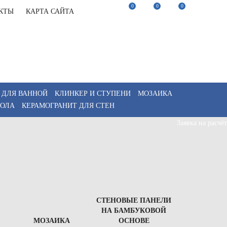
0
0
0
КТЫ
КАРТА САЙТА
22-82-75
Заказать звонок
22-82-75
Мы в Telegram
akaz@keramix-lux.ru
Мы в Max
WhatsApp
 ДЛЯ ВАННОЙ
КЛИНКЕР И СТУПЕНИ
МОЗАИКА
ПОЛА
КЕРАМОГРАНИТ ДЛЯ СТЕН
Заявка на расчёт
СТЕНОВЫЕ ПАНЕЛИ
НА БАМБУКОВОЙ
МОЗАИКА
ОСНОВЕ