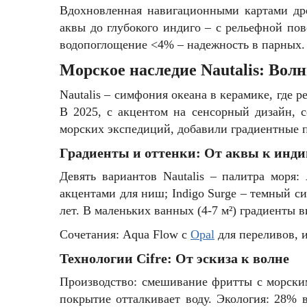
Вдохновленная навигационными картами дре
аквы до глубокого индиго – с рельефной пов
водопоглощение <4% – надежность в парных.
Морское наследие Nautalis: Вол
Nautalis – симфония океана в керамике, где 
В 2025, с акцентом на сенсорный дизайн, с
морских экспедиций, добавили градиентные пе
Градиенты и оттенки: От аквы к инди
Девять вариантов Nautalis – палитра моря
акцентами для ниш; Indigo Surge – темный с
лет. В маленьких ванных (4-7 м²) градиенты 
Сочетания: Aqua Flow с
Opal
для переливов, и
Технологии Cifre: От эскиза к волне
Производство: смешивание фритты с морским
покрытие отталкивает воду. Экология: 28% 