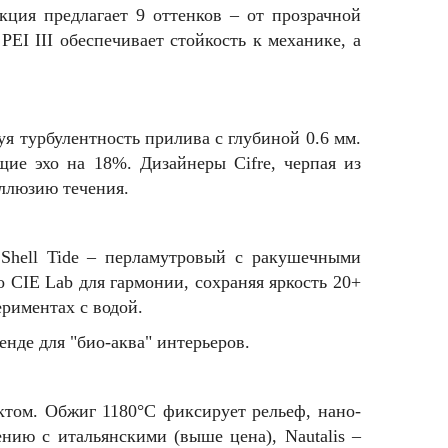
ция предлагает 9 оттенков – от прозрачной
EI III обеспечивает стойкость к механике, а
уя турбулентность прилива с глубиной 0.6 мм.
щие эхо на 18%. Дизайнеры Cifre, черпая из
иллюзию течения.
 Shell Tide – перламутровый с ракушечными
 CIE Lab для гармонии, сохраняя яркость 20+
ериментах с водой.
енде для "био-аква" интерьеров.
ктом. Обжиг 1180°C фиксирует рельеф, нано-
нию с итальянскими (выше цена), Nautalis –