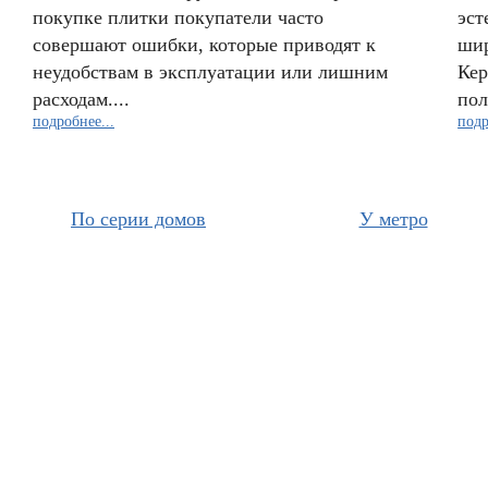
покупке плитки покупатели часто
эст
совершают ошибки, которые приводят к
шир
неудобствам в эксплуатации или лишним
Кер
расходам....
пол,
подробнее...
подр
По серии домов
У метро