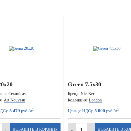
20x20
Green 7.5x30
uipe Ceramicas
Бренд:
NiceKer
я:
Art Nouveau
Коллекция:
London
2
2
5 479
5 000
НДС):
руб./м
Цена (с НДС):
руб./м