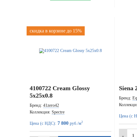
скидка в корзине до 15%
4100722 Cream Glossy
Siena 
5x25x0.8
Бренд:
Eq
Коллекци
Бренд:
41zero42
Коллекция:
Spectre
Цена (с 
2
7 800
Цена (с НДС):
руб./м