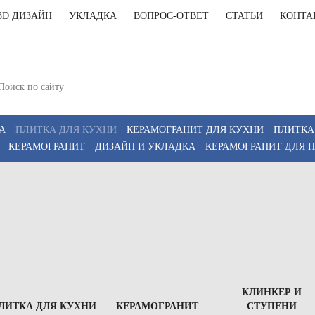
3D ДИЗАЙН
УКЛАДКА
ВОПРОС-ОТВЕТ
СТАТЬИ
КОНТА
+7(812)9
т-Петербург, Комендантский пр 4, 2 этаж, Т6
11:00-20:00, Сб 12:00-18:00
+7(911)9
z
А
ПЛИТКА ДЛЯ КУХНИ
КЕРАМОГРАНИТ ДЛЯ КУХНИ
ПЛИТКА
КЕРАМОГРАНИТ
ДИЗАЙН И УКЛАДКА
КЕРАМОГРАНИТ ДЛЯ 
КЛИНКЕР И
ЛИТКА ДЛЯ КУХНИ
КЕРАМОГРАНИТ
СТУПЕНИ