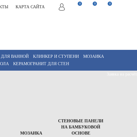
0
0
0
КТЫ
КАРТА САЙТА
22-82-75
Заказать звонок
22-82-75
Мы в Telegram
akaz@keramix-lux.ru
Мы в Max
WhatsApp
 ДЛЯ ВАННОЙ
КЛИНКЕР И СТУПЕНИ
МОЗАИКА
ПОЛА
КЕРАМОГРАНИТ ДЛЯ СТЕН
Заявка на расчёт
СТЕНОВЫЕ ПАНЕЛИ
НА БАМБУКОВОЙ
МОЗАИКА
ОСНОВЕ