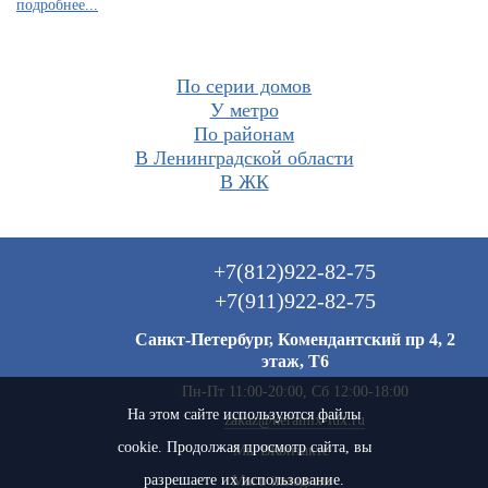
подробнее...
По серии домов
У метро
По районам
В Ленинградской области
В ЖК
+7(812)922-82-75
+7(911)922-82-75
Санкт-Петербург, Комендантский пр 4, 2
этаж, Т6
Пн-Пт 11:00-20:00, Сб 12:00-18:00
На этом сайте используются файлы
zakaz@keramix-lux.ru
cookie. Продолжая просмотр сайта, вы
Мы ВКонтакте
разрешаете их использование.
Мы в instagram