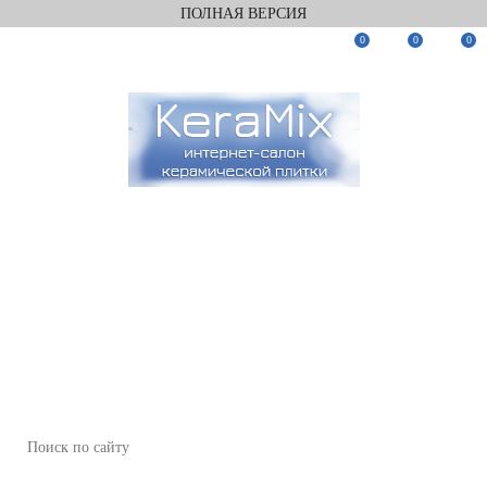
ПОЛНАЯ ВЕРСИЯ
0
0
0
Заказать звонок
Мы в Telegram
Мы в Max
WhatsApp
+7(812)922-82-75
+7(911)922-82-75
zakaz@keramix-lux.ru
Санкт-Петербург, Комендантский пр 4, 2 этаж, Т6
Пн-Пт 11:00-20:00, Сб 12:00-18:00