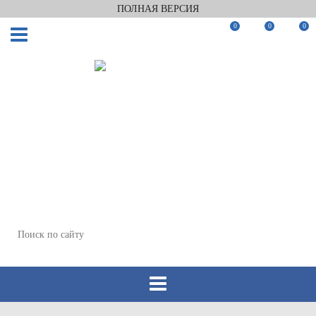
ПОЛНАЯ ВЕРСИЯ
0
0
0
Заказать звонок
Мы в Telegram
Мы в Max
WhatsApp
+7(812)922-82-75
+7(911)922-82-75
zakaz@keramix-lux.ru
Санкт-Петербург, Комендантский пр 4, 2 этаж, Т6
Пн-Пт 11:00-20:00, Сб 12:00-18:00