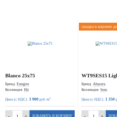
скидка в корзине д
Blanco 25x75
WT9SES15 Ligh
Бренд:
Emigres
Бренд:
Altacera
Коллекция:
Hit
Коллекция:
Sens
2
3 900
1 350
Цена (с НДС):
руб./м
Цена (с НДС):
р