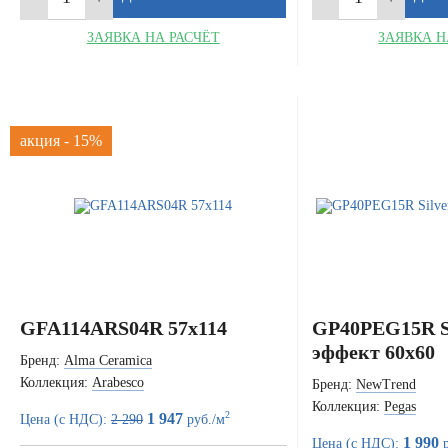
ЗАЯВКА НА РАСЧЁТ
ЗАЯВКА Н
акция - 15%
GFA114ARS04R 57x114
GP40PEG15R Si
эффект 60x60
Бренд:
Alma Ceramica
Коллекция:
Arabesco
Бренд:
NewTrend
Коллекция:
Pegas
2
1 947
Цена (с НДС):
2 290
руб./м
1 990
Цена (с НДС):
р