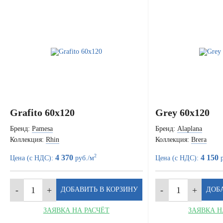
Grafito 60x120
Grey 60x120
Бренд:
Pamesa
Бренд:
Alaplana
Коллекция:
Rhin
Коллекция:
Brera
2
4 370
4 150
Цена (с НДС):
руб./м
Цена (с НДС):
р
ЗАЯВКА НА РАСЧЁТ
ЗАЯВКА Н