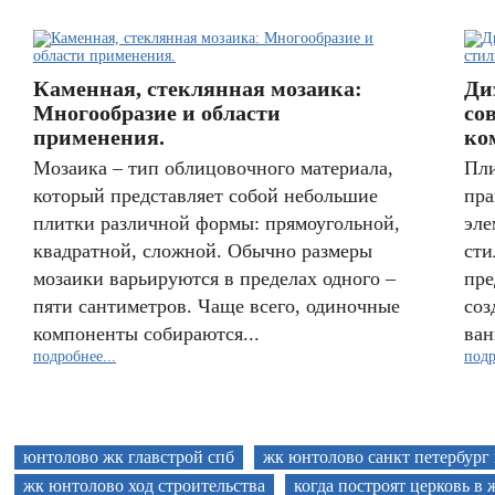
Каменная, стеклянная мозаика:
Ди
Многообразие и области
со
применения.
ко
Мозаика – тип облицовочного материала,
Пли
который представляет собой небольшие
пра
плитки различной формы: прямоугольной,
эле
квадратной, сложной. Обычно размеры
сти
мозаики варьируются в пределах одного –
пре
пяти сантиметров. Чаще всего, одиночные
соз
компоненты собираются...
ван
подробнее...
подр
юнтолово жк главстрой спб
жк юнтолово санкт петербург 
жк юнтолово ход строительства
когда построят церковь в