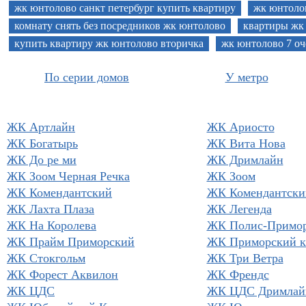
жк юнтолово санкт петербург купить квартиру
жк юнтоло
комнату снять без посредников жк юнтолово
квартиры жк
купить квартиру жк юнтолово вторичка
жк юнтолово 7 оч
По серии домов
У метро
ЖК Артлайн
ЖК Ариосто
ЖК Богатырь
ЖК Вита Нова
ЖК До ре ми
ЖК Дримлайн
ЖК Зоом Черная Речка
ЖК Зоом
ЖК Комендантский
ЖК Комендантски
ЖК Лахта Плаза
ЖК Легенда
ЖК На Королева
ЖК Полис-Примор
ЖК Прайм Приморский
ЖК Приморский к
ЖК Стокгольм
ЖК Три Ветра
ЖК Форест Аквилон
ЖК Френдс
ЖК ЦДС
ЖК ЦДС Дримлай