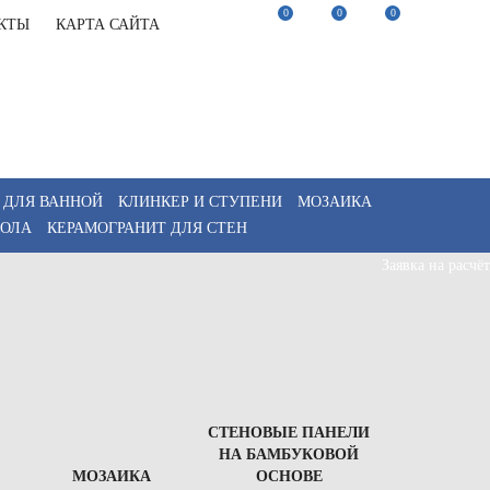
0
0
0
КТЫ
КАРТА САЙТА
22-82-75
Заказать звонок
22-82-75
Мы в Telegram
akaz@keramix-lux.ru
Мы в Max
WhatsApp
 ДЛЯ ВАННОЙ
КЛИНКЕР И СТУПЕНИ
МОЗАИКА
ПОЛА
КЕРАМОГРАНИТ ДЛЯ СТЕН
Заявка на расчёт
СТЕНОВЫЕ ПАНЕЛИ
НА БАМБУКОВОЙ
МОЗАИКА
ОСНОВЕ