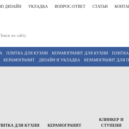
3D ДИЗАЙН
УКЛАДКА
ВОПРОС-ОТВЕТ
СТАТЬИ
КОНТА
+7(812)9
т-Петербург, Комендантский пр 4, 2 этаж, Т6
11:00-20:00, Сб 12:00-18:00
+7(911)9
z
А
ПЛИТКА ДЛЯ КУХНИ
КЕРАМОГРАНИТ ДЛЯ КУХНИ
ПЛИТКА
КЕРАМОГРАНИТ
ДИЗАЙН И УКЛАДКА
КЕРАМОГРАНИТ ДЛЯ 
КЛИНКЕР И
ЛИТКА ДЛЯ КУХНИ
КЕРАМОГРАНИТ
СТУПЕНИ