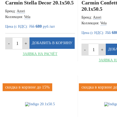
Carmin Stella Decor 20.1x50.5
Carmin Confett
20.1x50.5
Бренд:
Azori
Коллекция:
Vela
Бренд:
Azori
Коллекция:
Vela
680
Цена (с НДС):
755
руб./шт
68
Цена (с НДС):
755
ЗАЯВКА НА РАСЧЁТ
ЗАЯВКА Н
скидка в корзине до 15%
скидка в корзине д