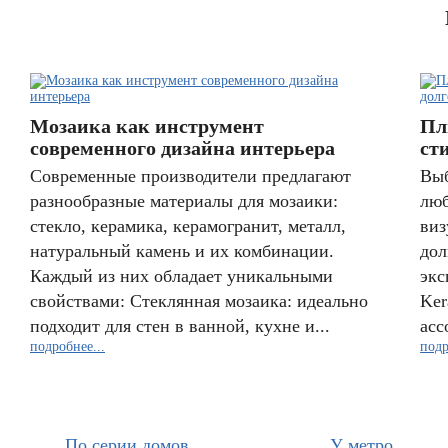
Мозаика как инструмент
Пл
современного дизайна интерьера
ст
Современные производители предлагают
Выб
разнообразные материалы для мозаики:
люб
стекло, керамика, керамогранит, металл,
виз
натуральный камень и их комбинации.
дол
Каждый из них обладает уникальными
экс
свойствами: Стеклянная мозаика: идеально
Ker
подходит для стен в ванной, кухне и...
асс
подробнее...
подр
По серии домов
У метро