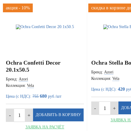
акция - 10%
скидка в корзине д
Ochra Confetti Decor
Ochra Stella Bo
20.1x50.5
Бренд:
Azori
Коллекция:
Vela
Бренд:
Azori
Коллекция:
Vela
420
Цена (с НДС):
руб
680
Цена (с НДС):
755
руб./шт
ЗАЯВКА Н
ЗАЯВКА НА РАСЧЁТ