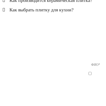
Как производится керамическая плитка?
Как выбрать плитку для кухни?
Если Вы
предлож
8 (812) 
Я согла