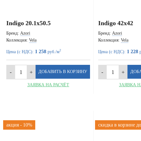
Indigo 20.1x50.5
Indigo 42x42
Бренд:
Azori
Бренд:
Azori
Коллекция:
Vela
Коллекция:
Vela
2
1 258
1 228
Цена (с НДС):
руб./м
Цена (с НДС):
р
ЗАЯВКА НА РАСЧЁТ
ЗАЯВКА Н
акция - 10%
скидка в корзине д