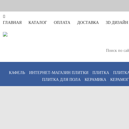
ГЛАВНАЯ
КАТАЛОГ
ОПЛАТА
ДОСТАВКА
3D ДИЗАЙН
Санкт-Петербург
Пн-Пт 11:00-20:00,
КАФЕЛЬ
ИНТЕРНЕТ-МАГАЗИН ПЛИТКИ
ПЛИТКА
ПЛИТКА
ПЛИТКА ДЛЯ ПОЛА
КЕРАМИКА
КЕРАМОГ