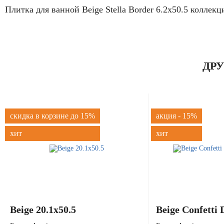
Плитка для ванной Beige Stella Border 6.2x50.5 коллек
ДР
скидка в корзине до 15%
акция - 15%
хит
хит
Beige 20.1x50.5
Beige Confetti 