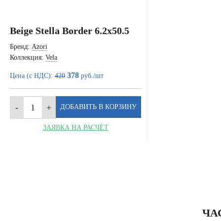
Beige Stella Border 6.2x50.5
Бренд:
Azori
Коллекция:
Vela
378
Цена (с НДС):
420
руб./шт
ЗАЯВКА НА РАСЧЁТ
ЧА