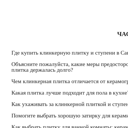
ЧА
Где купить клинкерную плитку и ступени в Са
Объясните пожалуйста, какие меры предостор
плитка держалась долго?
Чем клинкерная плитка отличается от керамогр
Какая плитка лучше подходит для пола в кухне
Как ухаживать за клинкерной плиткой и ступе
Помогите выбрать хорошую затирку для керами
Как выбрать плитку для ванной комнаты: кера