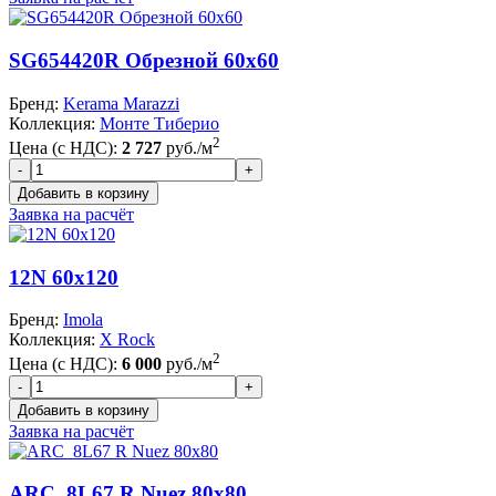
SG654420R Обрезной 60x60
Бренд:
Kerama Marazzi
Коллекция:
Монте Тиберио
2
Цена (с НДС):
2 727
руб./м
Заявка на расчёт
12N 60x120
Бренд:
Imola
Коллекция:
X Rock
2
Цена (с НДС):
6 000
руб./м
Заявка на расчёт
ARC_8L67 R Nuez 80x80