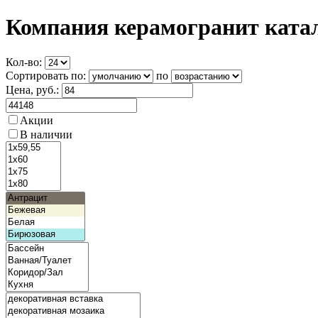
Компания керамогранит ката
Кол-во:
Сортировать по:
по
Цена
, руб.:
Акции
В наличии