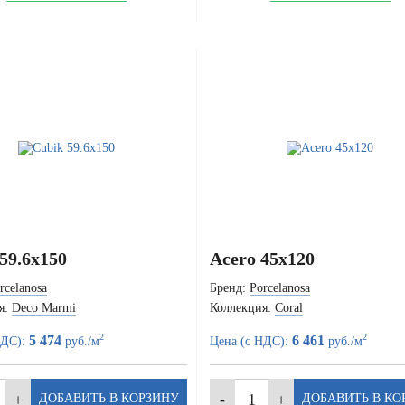
59.6x150
Acero 45x120
rcelanosa
Бренд:
Porcelanosa
я:
Deco Marmi
Коллекция:
Coral
2
2
5 474
6 461
НДС):
руб./м
Цена (с НДС):
руб./м