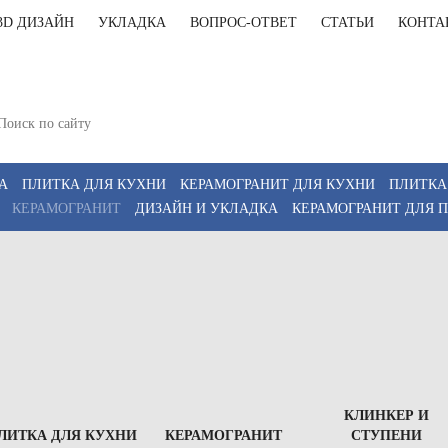
3D ДИЗАЙН
УКЛАДКА
ВОПРОС-ОТВЕТ
СТАТЬИ
КОНТА
+7(812)9
т-Петербург, Комендантский пр 4, 2 этаж, Т6
11:00-20:00, Сб 12:00-18:00
+7(911)9
z
А
ПЛИТКА ДЛЯ КУХНИ
КЕРАМОГРАНИТ ДЛЯ КУХНИ
ПЛИТКА
КЕРАМОГРАНИТ
ДИЗАЙН И УКЛАДКА
КЕРАМОГРАНИТ ДЛЯ 
КЛИНКЕР И
ЛИТКА ДЛЯ КУХНИ
КЕРАМОГРАНИТ
СТУПЕНИ