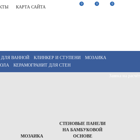
0
0
0
КТЫ
КАРТА САЙТА
22-82-75
Заказать звонок
22-82-75
Мы в Telegram
akaz@keramix-lux.ru
Мы в Max
WhatsApp
 ДЛЯ ВАННОЙ
КЛИНКЕР И СТУПЕНИ
МОЗАИКА
ПОЛА
КЕРАМОГРАНИТ ДЛЯ СТЕН
Заявка на расчёт
СТЕНОВЫЕ ПАНЕЛИ
НА БАМБУКОВОЙ
МОЗАИКА
ОСНОВЕ