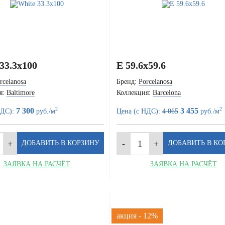
33.3x100
E 59.6x59.6
rcelanosa
Бренд:
Porcelanosa
я:
Baltimore
Коллекция:
Barcelona
2
2
7 300
3 455
НДС):
руб./м
Цена (с НДС):
4 065
руб./м
ЗАЯВКА НА РАСЧЁТ
ЗАЯВКА НА РАСЧЁТ
акция - 12%