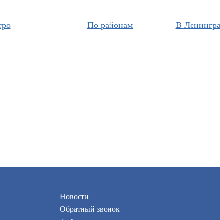
тро
По районам
В Ленингра
Новости
Обратный звонок