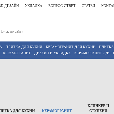
3D ДИЗАЙН
УКЛАДКА
ВОПРОС-ОТВЕТ
СТАТЬИ
КОНТА
+7(812)9
т-Петербург, Комендантский пр 4, 2 этаж, Т6
11:00-20:00, Сб 12:00-18:00
+7(911)9
z
А
ПЛИТКА ДЛЯ КУХНИ
КЕРАМОГРАНИТ ДЛЯ КУХНИ
ПЛИТКА
КЕРАМОГРАНИТ
ДИЗАЙН И УКЛАДКА
КЕРАМОГРАНИТ ДЛЯ 
КЛИНКЕР И
ЛИТКА ДЛЯ КУХНИ
КЕРАМОГРАНИТ
СТУПЕНИ