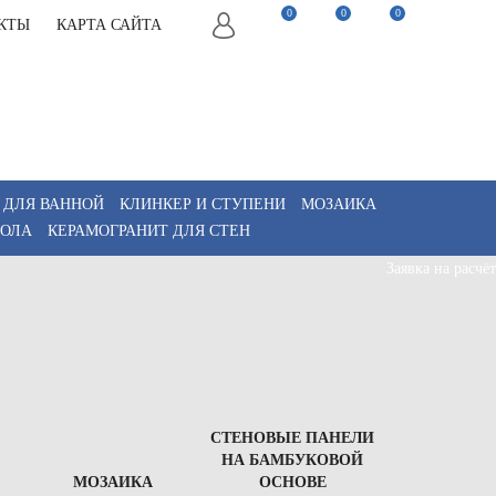
0
0
0
КТЫ
КАРТА САЙТА
22-82-75
Заказать звонок
22-82-75
Мы в Telegram
akaz@keramix-lux.ru
Мы в Max
WhatsApp
 ДЛЯ ВАННОЙ
КЛИНКЕР И СТУПЕНИ
МОЗАИКА
ПОЛА
КЕРАМОГРАНИТ ДЛЯ СТЕН
Заявка на расчёт
СТЕНОВЫЕ ПАНЕЛИ
НА БАМБУКОВОЙ
МОЗАИКА
ОСНОВЕ