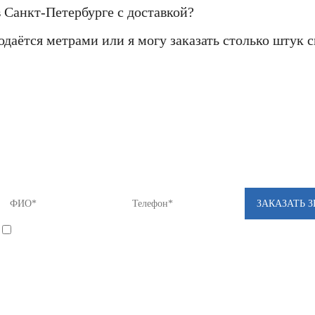
в Санкт-Петербурге с доставкой?
одаётся метрами или я могу заказать столько штук 
Если Вы не нашли нужный товар у нас в ка
предложение с лучшей ценой - звоните нам!
8 (812) 922-82-75 или Мы Вам перезвоним!
*
Я соглашаюсь на
обработку моих персональных данных