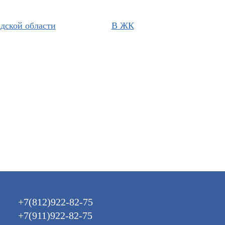
дской области
В ЖК
+7(812)922-82-75
+7(911)922-82-75