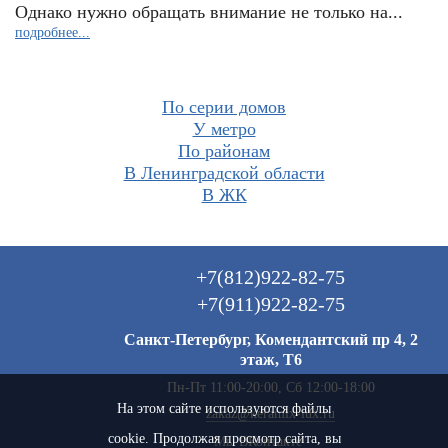
Однако нужно обращать внимание не только на...
подробнее...
По серии домов
У метро
По районам
В Ленинградской области
В ЖК
+7(812)922-82-75
+7(911)922-82-75
Санкт-Петербург, Комендантский пр 4, 2
этаж, Т6
Пн-Пт 11:00-20:00, Сб 12:00-18:00
На этом сайте используются файлы
zakaz@keramix-lux.ru
cookie. Продолжая просмотр сайта, вы
Мы ВКонтакте