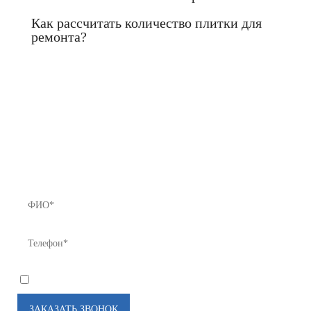
Как рассчитать количество плитки для
ремонта?
Если Вы не нашли нужный товар у
нас в каталоге или хотите получить
предложение с лучшей ценой - звоните
нам!
8 (812) 922-82-75 или Мы Вам перезвоним!
*
Я соглашаюсь на
обработку моих персональных данных