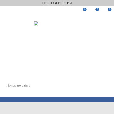
ПОЛНАЯ ВЕРСИЯ
0
0
0
Заказать звонок
Мы в Telegram
Мы в Max
WhatsApp
+7(812)922-82-75
+7(911)922-82-75
zakaz@keramix-lux.ru
Санкт-Петербург, Комендантский пр 4, 2 этаж, Т6
Пн-Пт 11:00-20:00, Сб 12:00-18:00