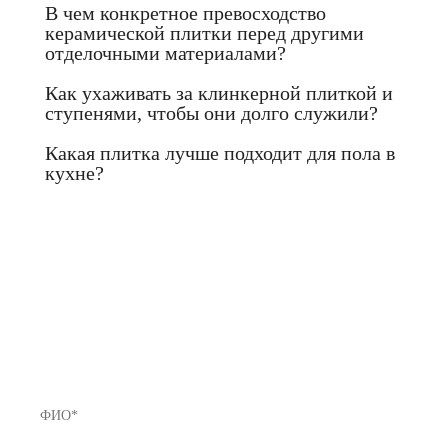
В чем конкретное превосходство
керамической плитки перед другими
отделочными материалами?
Как ухаживать за клинкерной плиткой и
ступенями, чтобы они долго служили?
Какая плитка лучше подходит для пола в
кухне?
Если Вы не нашли нужный товар у
нас в каталоге или хотите получить
предложение с лучшей ценой - звоните
нам!
8 (812) 922-82-75 или Мы Вам перезвоним!