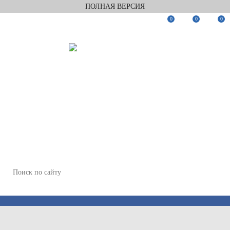
ПОЛНАЯ ВЕРСИЯ
0
0
0
Заказать звонок
Мы в Telegram
Мы в Max
WhatsApp
+7(812)922-82-75
+7(911)922-82-75
zakaz@keramix-lux.ru
Санкт-Петербург, Комендантский пр 4, 2 этаж, Т6
Пн-Пт 11:00-20:00, Сб 12:00-18:00