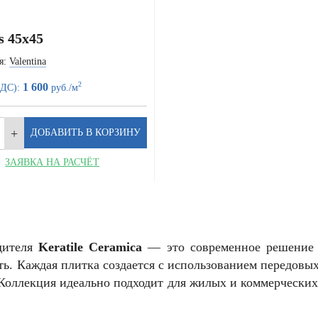
s 45x45
я:
Valentina
2
1 600
НДС):
руб./м
ЗАЯВКА НА РАСЧЁТ
дителя
Keratile Ceramica
— это современное решение д
ть. Каждая плитка создается с использованием передовы
. Коллекция идеально подходит для жилых и коммерческ