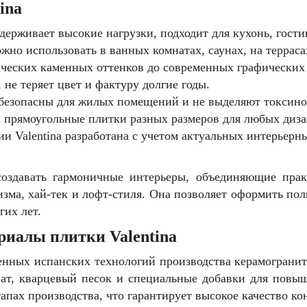
ina
держивает высокие нагрузки, подходит для кухонь, гос
жно использовать в ванных комнатах, саунах, на терраса
ических каменных оттенков до современных графических
 не теряет цвет и фактуру долгие годы.
безопасны для жилых помещений и не выделяют токсино
 прямоугольные плитки разных размеров для любых диз
и Valentina разработана с учетом актуальных интерьерн
 создавать гармоничные интерьеры, объединяющие прак
изма, хай-тек и лофт-стиля. Она позволяет оформить по
их лет.
риалы плитки Valentina
менных испанских технологий производства керамогранит
ат, кварцевый песок и специальные добавки для повы
тапах производства, что гарантирует высокое качество ко