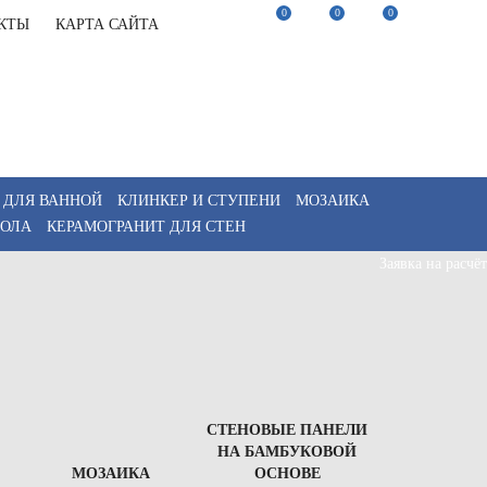
0
0
0
КТЫ
КАРТА САЙТА
22-82-75
Заказать звонок
22-82-75
Мы в Telegram
akaz@keramix-lux.ru
Мы в Max
WhatsApp
 ДЛЯ ВАННОЙ
КЛИНКЕР И СТУПЕНИ
МОЗАИКА
ПОЛА
КЕРАМОГРАНИТ ДЛЯ СТЕН
Заявка на расчёт
СТЕНОВЫЕ ПАНЕЛИ
НА БАМБУКОВОЙ
МОЗАИКА
ОСНОВЕ