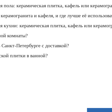
ля пола: керамическая плитка, кафель или керамогр
керамогранита и кафеля, и где лучше её использова
ля кухни: керамическая плитка, кафель или керамог
ной комнаты?
в Санкт-Петербурге с доставкой?
ской плитки в ванной?
Если Вы не нашли нужный товар у нас в ка
предложение с лучшей ценой - звоните нам!
8 (812) 922-82-75 или Мы Вам перезвоним!