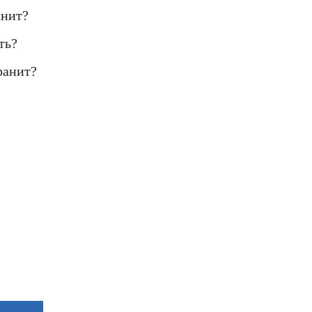
анит?
ть?
ранит?
талоге или хотите получить