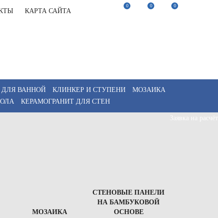
0
0
0
КТЫ
КАРТА САЙТА
22-82-75
Заказать звонок
22-82-75
Мы в Telegram
akaz@keramix-lux.ru
Мы в Max
WhatsApp
 ДЛЯ ВАННОЙ
КЛИНКЕР И СТУПЕНИ
МОЗАИКА
ПОЛА
КЕРАМОГРАНИТ ДЛЯ СТЕН
Заявка на расчёт
СТЕНОВЫЕ ПАНЕЛИ
НА БАМБУКОВОЙ
МОЗАИКА
ОСНОВЕ