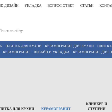
3D ДИЗАЙН
УКЛАДКА
ВОПРОС-ОТВЕТ
СТАТЬИ
КОНТА
+7(812)9
т-Петербург, Комендантский пр 4, 2 этаж, Т6
11:00-20:00, Сб 12:00-18:00
+7(911)9
z
А
ПЛИТКА ДЛЯ КУХНИ
КЕРАМОГРАНИТ ДЛЯ КУХНИ
ПЛИТКА
КЕРАМОГРАНИТ
ДИЗАЙН И УКЛАДКА
КЕРАМОГРАНИТ ДЛЯ 
КЛИНКЕР И
ЛИТКА ДЛЯ КУХНИ
КЕРАМОГРАНИТ
СТУПЕНИ