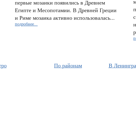
м
первые мозаики появились в Древнем
п
Египте и Месопотамии. В Древней Греции
с
и Риме мозаика активно использовалась...
н
подробнее...
р
п
тро
По районам
В Ленингра