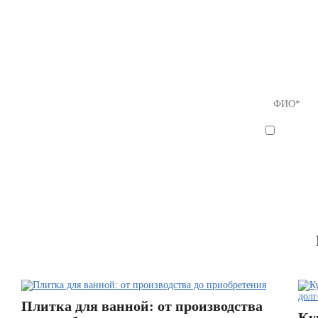
Если Вы
предлож
8 (812) 
Я согла
Плитка для ванной: от производства
Ку