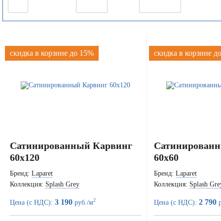
скидка в корзине до 15%
скидка в корзине д
Сатинированный Карвинг
Сатинированн
60x120
60x60
Бренд:
Laparet
Бренд:
Laparet
Коллекция:
Splash Grey
Коллекция:
Splash Gre
2
3 190
2 790
Цена (с НДС):
руб./м
Цена (с НДС):
р