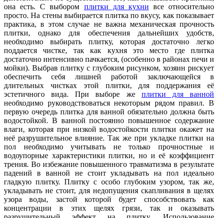
она есть. С выбором
плитки для кухни
все относительно
просто. На стены выбирается плитка по вкусу, как показывает
практика, в этом случае не важна механическая прочность
плитки, однако для обеспечения дальнейших удобств,
необходимо выбирать плитку, которая достаточно легко
поддается чистке, так как кухня это место где плитка
достаточно интенсивно пачкается, (особенно в районах печи и
мойки). Выбрав плитку с глубоким рисунком, хозяин рискует
обеспечить себя лишней работой заключающейся в
длительных чистках этой плитки, для поддержания её
эстетичного вида. При выборе же
плитки для ванной
необходимо руководствоваться некоторым рядом правил. В
первую очередь плитка для ванной обязательно должна быть
водостойкой. В ванной постоянно повышенное содержание
влаги, которая при низкой водостойкости плитки окажет на
неё разрушительное влияние. Так же при укладке плитки на
пол необходимо учитывать не только прочностные и
водоупорные характеристики плитки, но и её коэффициент
трения. Во избежание повышенного травматизма в результате
падений в ванной не стоит укладывать на пол идеально
гладкую плитку. Плитку с особо глубоким узором, так же,
укладывать не стоит, для недопущения скапливания в щелях
узора воды, застой которой будет способствовать как
концентрации в этих щелях грязи, так и оказывать
разрушительный эффект на плитку. Использование