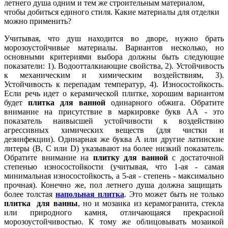
летнего душа одним и тем же строительным материалом,
чтобы добиться единого стиля. Какие материалы для отделки
можно применить?
Учитывая, что душ находится во дворе, нужно брать
морозоустойчивые материалы. Вариантов несколько, но
основными критериями выбора должны быть следующие
показатели: 1). Водоотталкиающие свойства, 2). Устойчивость
к механическим и химическим воздействиям, 3).
Устойчивость к перепадам температур, 4). Износостойкость.
Если речь идет о керамической плитке, хорошим вариантом
будет
плитка для ванной
одинарного обжига. Обратите
внимание на присутствие в маркировке букв АА - это
показатель наивысшей устойчивости к воздействию
агрессивных химических веществ (для чистки и
дезинфекции). Одинарная же буква А или другие латинские
литеры (В, С или D) указывают на более низкий показатель.
Обратите внимание на
плитку для ванной
с достаточной
степенью износостойкости (учитывая, что 1-ая - самая
минимальная износостойкость, а 5-ая - степень - максимально
прочная). Конечно же, пол летнего душа должна защищать
более толстая
напольная плитка
. Это может быть не только
плитка для ванны
, но и мозаика из керамогранита, стекла
или природного камня, отличающаяся прекрасной
морозоустойчивостью. К тому же облицовывать мозаикой