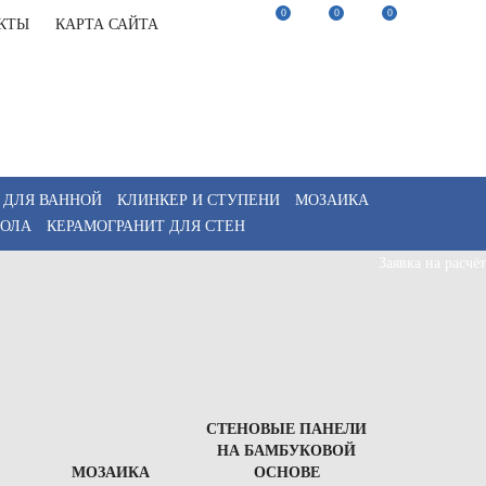
0
0
0
КТЫ
КАРТА САЙТА
22-82-75
Заказать звонок
22-82-75
Мы в Telegram
akaz@keramix-lux.ru
Мы в Max
WhatsApp
 ДЛЯ ВАННОЙ
КЛИНКЕР И СТУПЕНИ
МОЗАИКА
ПОЛА
КЕРАМОГРАНИТ ДЛЯ СТЕН
Заявка на расчёт
СТЕНОВЫЕ ПАНЕЛИ
НА БАМБУКОВОЙ
МОЗАИКА
ОСНОВЕ