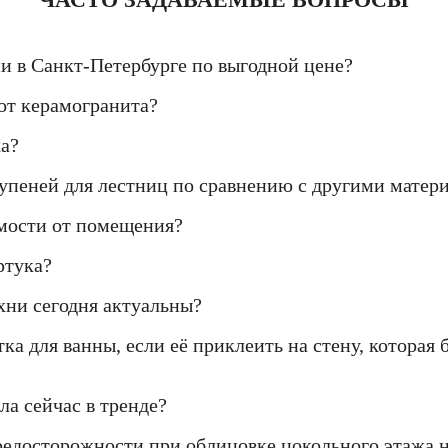
ни в Санкт-Петербурге по выгодной цене?
от керамогранита?
ка?
упеней для лестниц по сравнению с другими матер
имости от помещения?
ртука?
хни сегодня актуальны?
ка для ванны, если её приклеить на стену, которая
ла сейчас в тренде?
редосторожности при облицовке цокольного этажа 