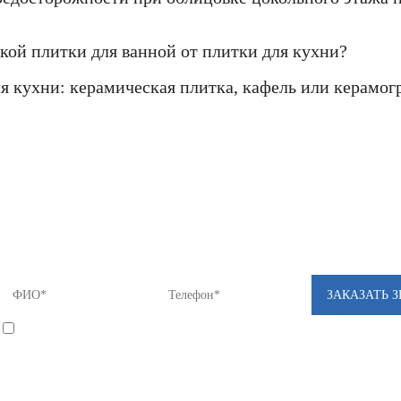
кой плитки для ванной от плитки для кухни?
ля кухни: керамическая плитка, кафель или керамог
Если Вы не нашли нужный товар у нас в ка
предложение с лучшей ценой - звоните нам!
8 (812) 922-82-75 или Мы Вам перезвоним!
*
Я соглашаюсь на
обработку моих персональных данных