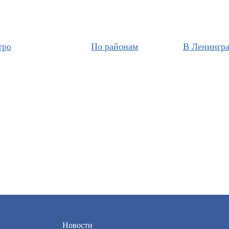
тро
По районам
В Ленингра
Новости