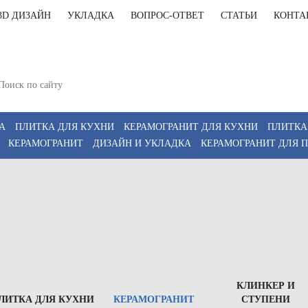
3D ДИЗАЙН
УКЛАДКА
ВОПРОС-ОТВЕТ
СТАТЬИ
КОНТА
+7(812)9
т-Петербург, Комендантский пр 4, 2 этаж, Т6
11:00-20:00, Сб 12:00-18:00
+7(911)9
z
А
ПЛИТКА ДЛЯ КУХНИ
КЕРАМОГРАНИТ ДЛЯ КУХНИ
ПЛИТКА
КЕРАМОГРАНИТ
ДИЗАЙН И УКЛАДКА
КЕРАМОГРАНИТ ДЛЯ 
КЛИНКЕР И
ЛИТКА ДЛЯ КУХНИ
КЕРАМОГРАНИТ
СТУПЕНИ