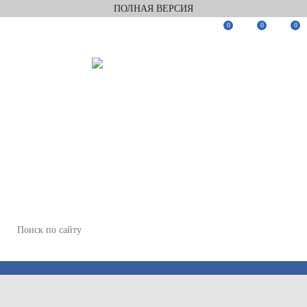
ПОЛНАЯ ВЕРСИЯ
0
0
0
Заказать звонок
Мы в Telegram
Мы в Max
WhatsApp
+7(812)922-82-75
+7(911)922-82-75
zakaz@keramix-lux.ru
Санкт-Петербург, Комендантский пр 4, 2 этаж, Т6
Пн-Пт 11:00-20:00, Сб 12:00-18:00