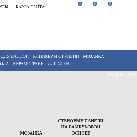
0
0
0
КТЫ
КАРТА САЙТА
22-82-75
Заказать звонок
22-82-75
Мы в Telegram
akaz@keramix-lux.ru
Мы в Max
WhatsApp
 ДЛЯ ВАННОЙ
КЛИНКЕР И СТУПЕНИ
МОЗАИКА
ПОЛА
КЕРАМОГРАНИТ ДЛЯ СТЕН
Заявка на расчёт
СТЕНОВЫЕ ПАНЕЛИ
НА БАМБУКОВОЙ
МОЗАИКА
ОСНОВЕ