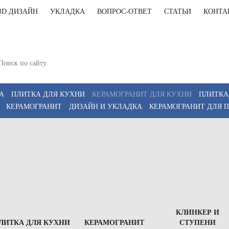
3D ДИЗАЙН
УКЛАДКА
ВОПРОС-ОТВЕТ
СТАТЬИ
КОНТА
+7(812)9
т-Петербург, Комендантский пр 4, 2 этаж, Т6
11:00-20:00, Сб 12:00-18:00
+7(911)9
z
А
ПЛИТКА ДЛЯ КУХНИ
КЕРАМОГРАНИТ ДЛЯ КУХНИ
ПЛИТКА
КЕРАМОГРАНИТ
ДИЗАЙН И УКЛАДКА
КЕРАМОГРАНИТ ДЛЯ 
КЛИНКЕР И
ЛИТКА ДЛЯ КУХНИ
КЕРАМОГРАНИТ
СТУПЕНИ