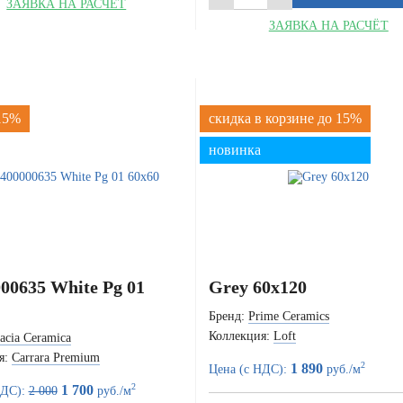
ЗАЯВКА НА РАСЧЁТ
ЗАЯВКА НА РАСЧЁТ
 15%
скидка в корзине до 15%
новинка
00635 White Pg 01
Grey 60x120
Бренд:
Prime Ceramics
Коллекция:
Loft
acia Ceramica
я:
Carrara Premium
2
1 890
Цена (с НДС):
руб./м
2
1 700
НДС):
2 000
руб./м