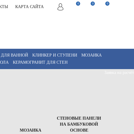
0
0
0
КТЫ
КАРТА САЙТА
22-82-75
Заказать звонок
22-82-75
Мы в Telegram
akaz@keramix-lux.ru
Мы в Max
WhatsApp
 ДЛЯ ВАННОЙ
КЛИНКЕР И СТУПЕНИ
МОЗАИКА
ПОЛА
КЕРАМОГРАНИТ ДЛЯ СТЕН
Заявка на расчёт
СТЕНОВЫЕ ПАНЕЛИ
НА БАМБУКОВОЙ
МОЗАИКА
ОСНОВЕ