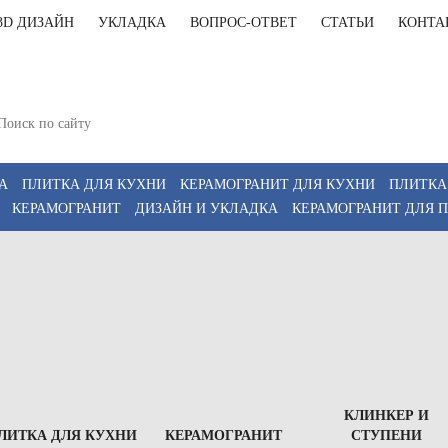
3D ДИЗАЙН
УКЛАДКА
ВОПРОС-ОТВЕТ
СТАТЬИ
КОНТА
+7(812)9
т-Петербург, Комендантский пр 4, 2 этаж, Т6
11:00-20:00, Сб 12:00-18:00
+7(911)9
z
А
ПЛИТКА ДЛЯ КУХНИ
КЕРАМОГРАНИТ ДЛЯ КУХНИ
ПЛИТКА
КЕРАМОГРАНИТ
ДИЗАЙН И УКЛАДКА
КЕРАМОГРАНИТ ДЛЯ 
КЛИНКЕР И
ЛИТКА ДЛЯ КУХНИ
КЕРАМОГРАНИТ
СТУПЕНИ