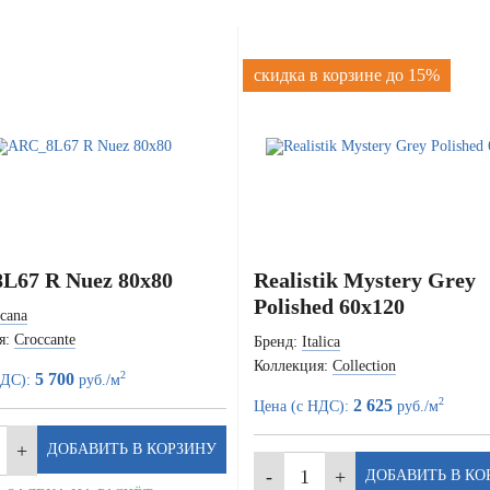
скидка в корзине до 15%
L67 R Nuez 80x80
Realistik Mystery Grey
Polished 60x120
cana
я:
Croccante
Бренд:
Italica
Коллекция:
Collection
2
5 700
НДС):
руб./м
2
2 625
Цена (с НДС):
руб./м