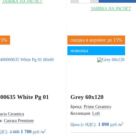
ЗАЯВКА НА РАСЧЁТ
ЗАЯВКА НА РАСЧЁТ
 15%
скидка в корзине до 15%
новинка
00635 White Pg 01
Grey 60x120
Бренд:
Prime Ceramics
Коллекция:
Loft
acia Ceramica
я:
Carrara Premium
2
1 890
Цена (с НДС):
руб./м
2
1 700
НДС):
2 000
руб./м