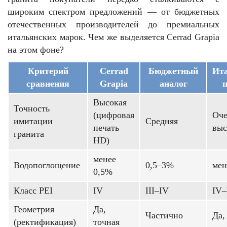
широким спектром предложений — от бюджетных
отечественных производителей до премиальных
итальянских марок. Чем же выделяется Cerrad Grapia
на этом фоне?
Критерий
Cerrad
Бюджетный
Ит
сравнения
Grapia
аналог
Высокая
Точность
(цифровая
Оче
имитации
Средняя
печать
выс
гранита
HD)
менее
Водопоглощение
0,5–3%
мен
0,5%
Класс PEI
IV
III–IV
IV
Геометрия
Да,
Частично
Да,
(ректификация)
точная