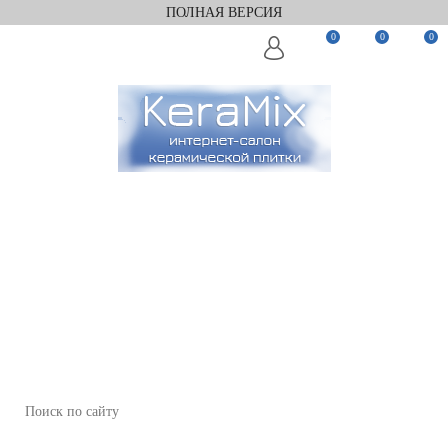
ПОЛНАЯ ВЕРСИЯ
0
0
0
Заказать звонок
Мы в Telegram
Мы в Max
WhatsApp
+7(812)922-82-75
+7(911)922-82-75
zakaz@keramix-lux.ru
Санкт-Петербург, Комендантский пр 4, 2 этаж, Т6
Пн-Пт 11:00-20:00, Сб 12:00-18:00