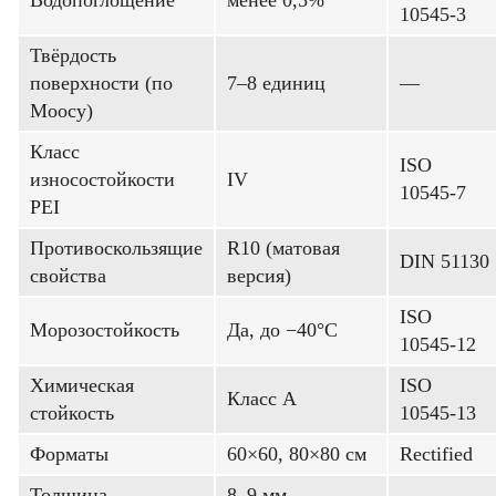
Водопоглощение
менее 0,5%
10545-3
Твёрдость
поверхности (по
7–8 единиц
—
Моосу)
Класс
ISO
износостойкости
IV
10545-7
PEI
Противоскользящие
R10 (матовая
DIN 51130
свойства
версия)
ISO
Морозостойкость
Да, до −40°C
10545-12
Химическая
ISO
Класс A
стойкость
10545-13
Форматы
60×60, 80×80 см
Rectified
Толщина
8–9 мм
—