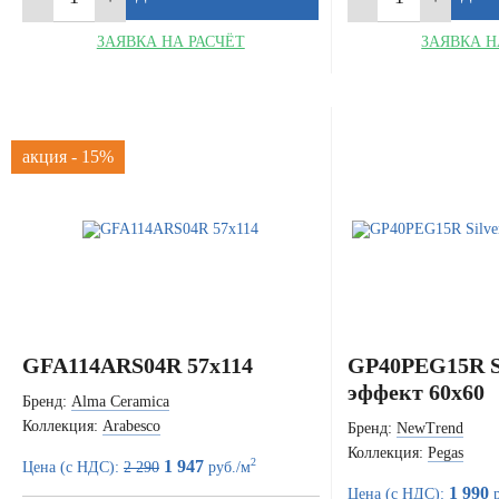
ЗАЯВКА НА РАСЧЁТ
ЗАЯВКА Н
акция - 15%
GFA114ARS04R 57x114
GP40PEG15R Si
эффект 60x60
Бренд:
Alma Ceramica
Коллекция:
Arabesco
Бренд:
NewTrend
Коллекция:
Pegas
2
1 947
Цена (с НДС):
2 290
руб./м
1 990
Цена (с НДС):
р