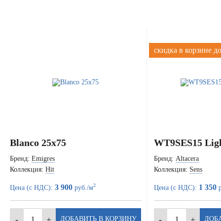
скидка в корзине д
Blanco 25x75
WT9SES15 Ligh
Бренд:
Emigres
Бренд:
Altacera
Коллекция:
Hit
Коллекция:
Sens
2
3 900
1 350
Цена (с НДС):
руб./м
Цена (с НДС):
р