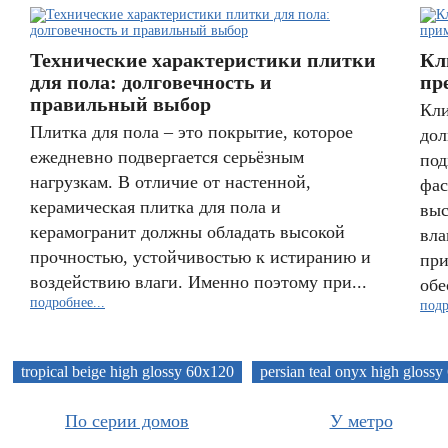
Технические характеристики плитки
Кл
для пола: долговечность и
пр
правильный выбор
Кли
Плитка для пола – это покрытие, которое
дол
ежедневно подвергается серьёзным
под
нагрузкам. В отличие от настенной,
фас
керамическая плитка для пола и
выс
керамогранит должны обладать высокой
вла
прочностью, устойчивостью к истиранию и
при
воздействию влаги. Именно поэтому при...
обе
подробнее...
подр
tropical beige high glossy 60x120
persian teal onyx high gloss
По серии домов
У метро