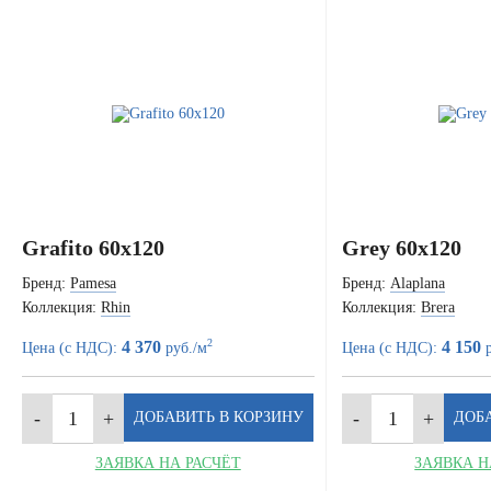
Grafito 60x120
Grey 60x120
Бренд:
Pamesa
Бренд:
Alaplana
Коллекция:
Rhin
Коллекция:
Brera
2
4 370
4 150
Цена (с НДС):
руб./м
Цена (с НДС):
р
ЗАЯВКА НА РАСЧЁТ
ЗАЯВКА Н