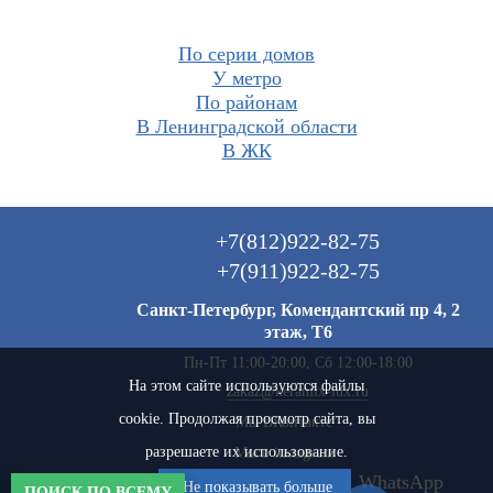
По серии домов
У метро
По районам
В Ленинградской области
В ЖК
+7(812)922-82-75
+7(911)922-82-75
Санкт-Петербург, Комендантский пр 4, 2
этаж, Т6
Пн-Пт 11:00-20:00, Сб 12:00-18:00
На этом сайте используются файлы
zakaz@keramix-lux.ru
cookie. Продолжая просмотр сайта, вы
Мы ВКонтакте
разрешаете их использование.
Мы в instagram
Мы в Telegram
Мы в Max
WhatsApp
Не показывать больше
ПОИСК ПО ВСЕМУ