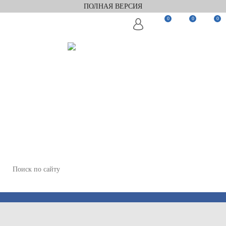
ПОЛНАЯ ВЕРСИЯ
0
0
0
Заказать звонок
Мы в Telegram
Мы в Max
WhatsApp
+7(812)922-82-75
+7(911)922-82-75
zakaz@keramix-lux.ru
Санкт-Петербург, Комендантский пр 4, 2 этаж, Т6
Пн-Пт 11:00-20:00, Сб 12:00-18:00