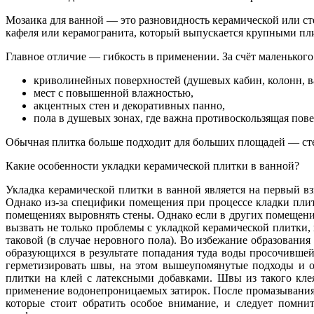
Мозаика для ванной — это разновидность керамической или ст
кафеля или керамогранита, который выпускается крупными пли
Главное отличие — гибкость в применении. За счёт маленького
криволинейных поверхностей (душевых кабин, колонн, в
мест с повышенной влажностью,
акцентных стен и декоративных панно,
пола в душевых зонах, где важна противоскользящая пове
Обычная плитка больше подходит для больших площадей — стен
Какие особенности укладки керамической плитки в ванной?
Укладка керамической плитки в ванной является на первый вз
Однако из-за специфики помещения при процессе кладки плит
помещениях выровнять стены. Однако если в других помещения
вызвать не только проблемы с укладкой керамической плитки, 
таковой (в случае неровного пола). Во избежание образовани
образующихся в результате попадания туда воды просочившей
герметизировать швы, на этом вышеупомянутые подходы и о
плитки на клей с латексными добавками. Швы из такого кле
применение водонепроницаемых затирок. После промазывания 
которые стоит обратить особое внимание, и следует помнит