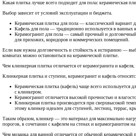
Какая плитка лучше всего подходит для пола: керамическая пл
Выбор зависит от условий эксплуатации и бюджета.
Керамическая плитка для пола — классический вариант дл
Кафель для пола — традиционно используется в ванных ко
Керамогранит для пола — самый прочный и долговечный 
для прихожих, коридоров и коммерческих помещений.
Если вам нужна долговечность и стойкость к истиранию — выб
комнатах можно остановиться на керамической плитке.
Чем клинкерная плитка отличается от керамогранита и кафеля, 
Клинкерная плитка и ступени, керамогранит и кафель относятс
Керамическая плитка (кафель) чаще всего используется д
с клинкером.
Керамогранит отличается высокой прочностью и влагосто
Клинкерная плитка производится при сверхвысокой темпер
этому клинкер идеален для ступеней, лестниц, террас, к
Таким образом, клинкер — это материал для максимально нагру
порогов, в сочетании с кафелем на стенах и керамогранитом н
Чем мозаика для ванной отличается от обычной керамической п