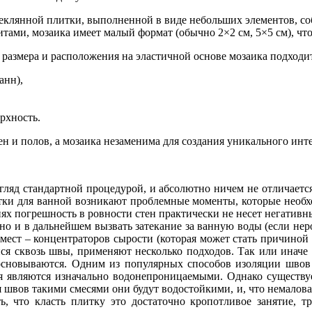
еклянной плитки, выполненной в виде небольших элементов, соб
тами, мозаика имеет малый формат (обычно 2×2 см, 5×5 см), чт
 размера и расположения на эластичной основе мозаика подходит
анн),
рхность.
 и полов, а мозаика незаменима для создания уникального инт
гляд стандартной процедурой, и абсолютно ничем не отличаетс
ки для ванной возникают проблемные моменты, которые необхо
х погрешность в ровности стен практически не несет негативн
но и в дальнейшем вызвать затекание за ванную воды (если неров
я мест – концентраторов сырости (которая может стать причиной
ся сквозь швы, применяют несколько подходов. Так или иначе 
сновываются. Одним из популярных способов изоляции швов 
я являются изначально водонепроницаемыми. Однако существуе
швов такими смесями они будут водостойкими, и, что немаловаж
ь, что класть плитку это достаточно кропотливое занятие, 