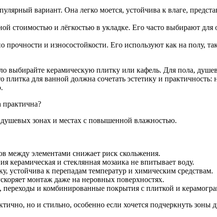
улярный вариант. Она легко моется, устойчива к влаге, предста
ной стоимостью и лёгкостью в укладке. Его часто выбирают для о
о прочности и износостойкости. Его используют как на полу, так
о выбирайте керамическую плитку или кафель. Для пола, душев
о плитка для ванной должна сочетать эстетику и практичность: 
.
а практична?
в душевых зонах и местах с повышенной влажностью.
ов между элементами снижает риск скольжения.
ия керамическая и стеклянная мозаика не впитывает воду.
ку, устойчива к перепадам температур и химическим средствам.
 ускоряет монтаж даже на неровных поверхностях.
ы, переходы и комбинированные покрытия с плиткой и керамогра
ктично, но и стильно, особенно если хочется подчеркнуть зоны 