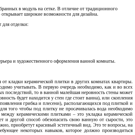
ранных в модуль на сетке. В отличие от традиционного
о открывает широкие возможности для дизайна.
 для отделки:
ерьера и художественного оформления ванной комнаты.
я от кладки керамической плитки в других комнатах квартиры.
димо учитывать. В первую очередь необходимо, как и во всех
ых последствий, то в ванной малейшая неровность стены может
ность будет находится у стен где стоит ванна), или скопления
 появления грибка и плесени), располагающихся под плиткой и
для того чтобы под плитку не просачивалась вода необходимо
между керамическими плитками – это укладка керамической
т и другой способ обезопасить свою ванную от сырости, это
но, приобретут красивый эстетичный вид. Это те вопросы, на
требующее некоторых навыков, которое должно производиться