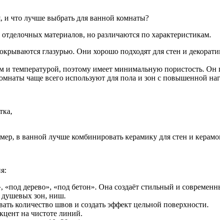
, и что лучше выбрать для ванной комнаты?
 отделочных материалов, но различаются по характеристикам.
покрываются глазурью. Они хорошо подходят для стен и декорати
м и температурой, поэтому имеет минимальную пористость. Он п
омнаты чаще всего используют для пола и зон с повышенной наг
тка,
ер, в ванной лучше комбинировать керамику для стен и керамог
я:
 «под дерево», «под бетон». Она создаёт стильный и современн
, душевых зон, ниш.
ть количество швов и создать эффект цельной поверхности.
кцент на чистоте линий.