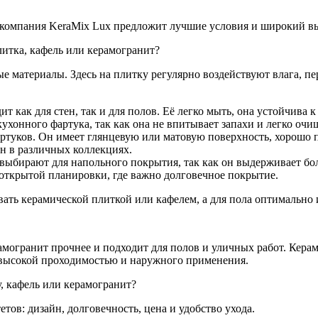
, компания KeraMix Lux предложит лучшие условия и широкий в
литка, кафель или керамогранит?
материалы. Здесь на плитку регулярно воздействуют влага, пер
т как для стен, так и для полов. Её легко мыть, она устойчива 
ухонного фартука, так как она не впитывает запахи и легко очи
артуков. Он имеет глянцевую или матовую поверхность, хорошо 
ен в различных коллекциях.
ыбирают для напольного покрытия, так как он выдерживает бол
открытой планировки, где важно долговечное покрытие.
ать керамической плиткой или кафелем, а для пола оптимально 
ерамогранит прочнее и подходит для полов и уличных работ. Кер
с высокой проходимостью и наружного применения.
, кафель или керамогранит?
ов: дизайн, долговечность, цена и удобство ухода.