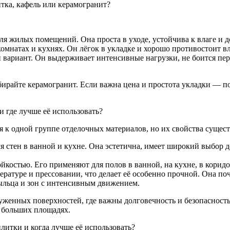
итка, кафель или керамогранит?
я жилых помещений. Она проста в уходе, устойчива к влаге и д
мнатах и кухнях. Он лёгок в укладке и хорошо противостоит вл
вариант. Он выдерживает интенсивные нагрузки, не боится пере
ирайте керамогранит. Если важна цена и простота укладки — п
и где лучше её использовать?
я к одной группе отделочных материалов, но их свойства сущес
ля стен в ванной и кухне. Она эстетична, имеет широкий выбор д
йкостью. Его применяют для полов в ванной, на кухне, в корид
атуре и прессовании, что делает её особенно прочной. Она почт
рыльца и зон с интенсивным движением.
женных поверхностей, где важны долговечность и безопасность.
а больших площадях.
литки и когда лучше её использовать?