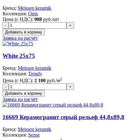
Бренд:
Meissen keramik
Коллекция:
Onix
Цена (с НДС):
908
руб./шт
Заявка на расчёт
White 25x75
Бренд:
Meissen keramik
Коллекция:
Trendy
2
Цена (с НДС):
2 100
руб./м
Заявка на расчёт
16669 Керамогранит серый рельеф 44,8x89,8
Бренд:
Meissen keramik
Коллекция:
Sense