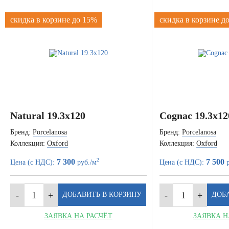
скидка в корзине до 15%
скидка в корзине д
Natural 19.3x120
Cognac 19.3x12
Бренд:
Porcelanosa
Бренд:
Porcelanosa
Коллекция:
Oxford
Коллекция:
Oxford
2
7 300
7 500
Цена (с НДС):
руб./м
Цена (с НДС):
р
ЗАЯВКА НА РАСЧЁТ
ЗАЯВКА Н