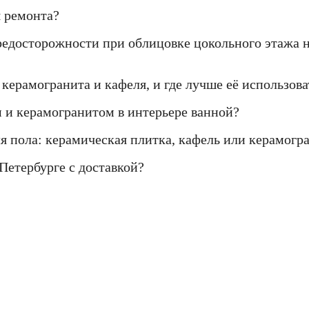
я ремонта?
редосторожности при облицовке цокольного этажа 
керамогранита и кафеля, и где лучше её использова
 и керамогранитом в интерьере ванной?
ля пола: керамическая плитка, кафель или керамогр
Петербурге с доставкой?
Если Вы не нашли нужный товар у нас в ка
предложение с лучшей ценой - звоните нам!
8 (812) 922-82-75 или Мы Вам перезвоним!