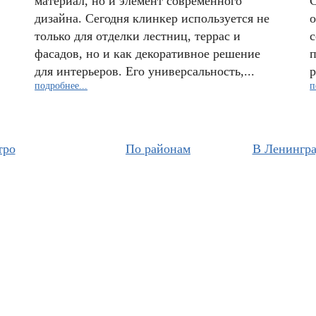
материал, но и элемент современного
С
дизайна. Сегодня клинкер используется не
о
только для отделки лестниц, террас и
с
фасадов, но и как декоративное решение
п
для интерьеров. Его универсальность,...
р
подробнее...
п
тро
По районам
В Ленингра