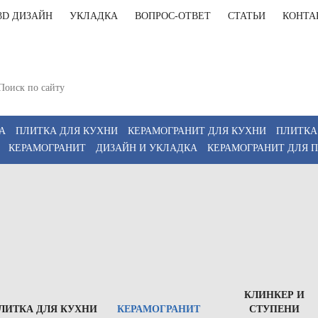
3D ДИЗАЙН
УКЛАДКА
ВОПРОС-ОТВЕТ
СТАТЬИ
КОНТА
+7(812)9
т-Петербург, Комендантский пр 4, 2 этаж, Т6
11:00-20:00, Сб 12:00-18:00
+7(911)9
z
А
ПЛИТКА ДЛЯ КУХНИ
КЕРАМОГРАНИТ ДЛЯ КУХНИ
ПЛИТКА
КЕРАМОГРАНИТ
ДИЗАЙН И УКЛАДКА
КЕРАМОГРАНИТ ДЛЯ 
КЛИНКЕР И
ЛИТКА ДЛЯ КУХНИ
КЕРАМОГРАНИТ
СТУПЕНИ