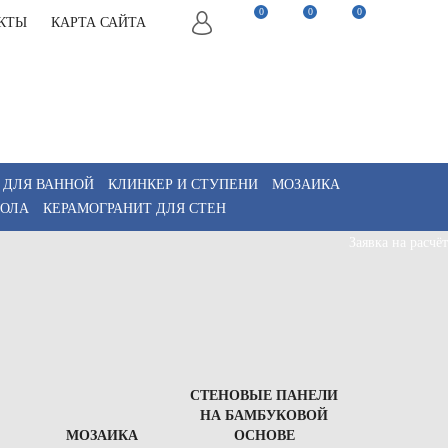
0
0
0
КТЫ
КАРТА САЙТА
22-82-75
Заказать звонок
22-82-75
Мы в Telegram
akaz@keramix-lux.ru
Мы в Max
WhatsApp
 ДЛЯ ВАННОЙ
КЛИНКЕР И СТУПЕНИ
МОЗАИКА
ПОЛА
КЕРАМОГРАНИТ ДЛЯ СТЕН
Заявка на расчёт
СТЕНОВЫЕ ПАНЕЛИ
НА БАМБУКОВОЙ
МОЗАИКА
ОСНОВЕ