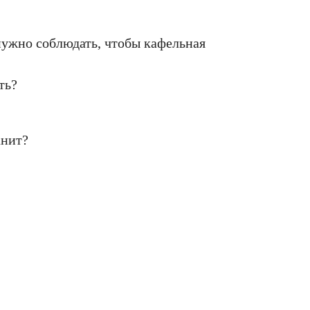
нужно соблюдать, чтобы кафельная
ть?
анит?
талоге или хотите получить