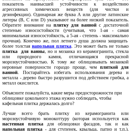
показатель наивысшей устойчивости к воздействию
агрессивных химических веществ (для чистки и
дезинфекции). Одинарная же буква А или другие латинские
литеры (В, С или D) указывают на более низкий показатель.
Обратите внимание на
плитку для ванной
с достаточной
степенью износостойкости (учитывая, что 1-ая - самая
минимальная износостойкость, а 5-ая - степень - максимально
прочная). Конечно же, пол летнего душа должна защищать
более толстая
напольная плитка
. Это может быть не только
плитка для ванны
, но и мозаика из керамогранита, стекла
или природного камня, отличающаяся прекрасной
морозоустойчивостью. К тому же облицовывать мозаикой
неровные поверхности гораздо проще, чем
плиткой для
ванной
. Постарайтесь избегать использования дерева и
металла - дерево быстро разрушится под действием грибка, а
металл окислится.
Объясните пожалуйста, какие меры предосторожности при
облицовке цокольного этажа нужно соблюдать, чтобы
кафельная плитка держалась долго?
Лучше всего брать плитку из керамогранита или
морозоустойчивую монокоттуру (которая используется как
настенная плитка
для облицовки фасадов, так и как
напольная плитка
- для ступенек, крыльца, патио и т.п.).