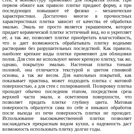
первом обжиге как правило плитке придают форму, а при
последующих повышают её физико – механические
характеристики. Достаточно многое в прочностных
характеристиках плитки зависит от качества её обработки
эмалью. Эмаль не просто является украшением, которое
придает керамической плитке эстетичный вид, но и укрепляет
её, а так же, позволяет плитке приобретать влагостойкость,
что и дает возможность обрабатывать плитку водными
растворами без разрушительных последствий. Как правило,
наиболее крепкие виды плитки применяют для облицовки
полов. Для стен же используют менее крепкую плитку, так же,
однако, покрытую эмалью. Настенная плитка тоньше
половой, она отличается текстурой и цветом глиняной
основы, а так же весом. Для напольных покрытий, как
показывает практика, может подходить плитка с матовой
поверхностью, а для стен с полированной. Полировку плитка
проходит обычно последним этапом, посредством среза
верхней части эмали, и осветления поверхности, что
позволяет придать плитке глубину цвета. Матовая
поверхность образуется сама по себе и никаких обработок
после выхода из печи поверхность плитки не проходит.
Использование высококачественной плитки позволяет
наслаждаться прекрасным видом кухни, а надежность даст
возможность использовать плитку долгие годы.