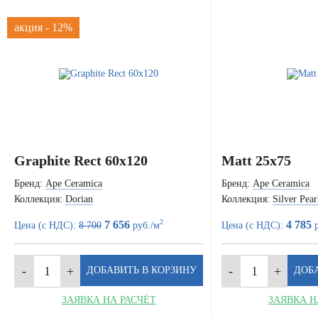
акция - 12%
Graphite Rect 60x120
Matt 25x75
Бренд:
Ape Ceramica
Бренд:
Ape Ceramica
Коллекция:
Dorian
Коллекция:
Silver Pear
2
7 656
4 785
Цена (с НДС):
8 700
руб./м
Цена (с НДС):
р
ЗАЯВКА НА РАСЧЁТ
ЗАЯВКА Н