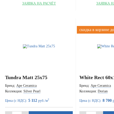
ЗАЯВКА НА РАСЧЁТ
ЗАЯВКА Н
скидка в корзине д
Tundra Matt 25x75
White Rect 60x
Бренд:
Ape Ceramica
Бренд:
Ape Ceramica
Коллекция:
Silver Pearl
Коллекция:
Dorian
2
5 112
8 700
Цена (с НДС):
руб./м
Цена (с НДС):
р