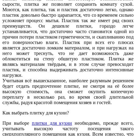
сырости, плитка же позволяет сохранить комнату сухой.
Моются, как плитка, так и пластик достаточно легко, однако
пластик довольно быстро царапается, что со временем сильно
усложняет процесс мытья. Пластик так же имеет ряд своих
преимуществ. Он дешевле плитки, гораздо легче
устанавливается, что достаточно часто становится одной из
причин потери пластиком герметичности, и скапливанию под
его поверхностью влаги. Пластик при всех его плюсах
является достаточно ломким материалом, и при нагрузках на
него может треснуть, что не дает возможность даже
облокотиться на стену обшитую пластиком. Плитка же
являясь материалам твёрдым, и в этом случае превосходит
пластик, и способна выдерживать достаточно интенсивные
нагрузки.
Учитывая всё вышесказанное, наиболее разумным решением
будет отдать предпочтение плитке, не смотря на её более
высокую стоимость, она сможет окупить копеечную
переплату в несколько раз, во время своей длительной
службы, радуя красотой помещения хозяев и гостей.
Как выбрать плитку для кухни?
При выборе
плитки для кухни
необходимо, прежде всего,
учитывать высокую частоту посещения такого
сверхпопулярного помещения как кухня. Всем известно, что