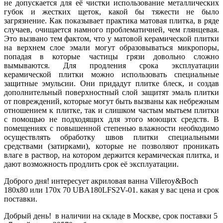
не допускается для её чистки использование металлических
губок и жестких щеток, какой бы тяжести не было
загрязнение. Как показывает практика матовая плитка, в ряде
случаев, очищается намного проблематичней, чем глянцевая.
Это вызвано тем фактом, что у матовой керамической плитки
на верхнем слое эмали могут образовываться микропоры,
попадая в которые частицы грязи довольно сложно
вымываются. Для продления срока эксплуатации
керамической плитки можно использовать специальные
защитные эмульсии. Они придадут плитке блеск, и создав
дополнительный поверхностный слой защитят эмаль плитки
от повреждений, которые могут быть вызваны как небрежным
отношением к плитке, так и слишком частым мытьем плитки
с помощью не подходящих для этого моющих средств. В
помещениях с повышенной степенью влажности необходимо
осуществлять обработку швов плитки специальными
средствами (затирками), которые не позволяют проникать
влаге в раствор, на котором держится керамическая плитка, и
дают возможность продлить срок её эксплуатации.
Доброго дня! интересует акриловая ванна Villeroy&Boch
180x80 или 170x 70 UBA180LFS2V-01. какая у вас цена и срок
поставки.
Добрый день! в наличии на складе в Москве, срок поставки 5