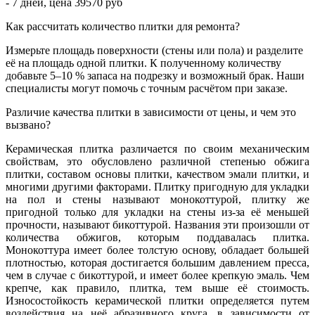
- 7 дней, цена 39570 руб
Как рассчитать количество плитки для ремонта?
Измерьте площадь поверхности (стены или пола) и разделите
её на площадь одной плитки. К полученному количеству
добавьте 5–10 % запаса на подрезку и возможный брак. Наши
специалисты могут помочь с точным расчётом при заказе.
Различие качества плитки в зависимости от цены, и чем это
вызвано?
Керамическая плитка различается по своим механическим
свойствам, это обусловлено различной степенью обжига
плитки, составом основы плитки, качеством эмали плитки, и
многими другими факторами. Плитку пригодную для укладки
на пол и стены называют монокоттурой, плитку же
пригодной только для укладки на стены из-за её меньшей
прочности, называют бикоттурой. Названия эти произошли от
количества обжигов, которым поддавалась плитка.
Монокоттура имеет более толстую основу, обладает большей
плотностью, которая достигается большим давлением пресса,
чем в случае с бикоттурой, и имеет более крепкую эмаль. Чем
крепче, как правило, плитка, тем выше её стоимость.
Износостойкость керамической плитки определяется путем
воздействия на неё абразивного круга, в зависимости от