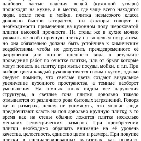
наиболее частые падения вещей (кухонной утвари)
происходят на кухне, а в местах, где чаще всего находятся
люди, возле печи и мойки, плитка невысокого класса
довольно быстро затирается, эти факторы говорят о
необходимости применения на кухонном полу шероховатой
плитки высокой прочности. На стены же в кухне можно
уложить не особо прочную плитку с глянцевым покрытием,
но она обязательно должна быть устойчива к химическим
воздействиям, чтобы не допустить преждевременного её
разрушения или потери внешнего вида в результате
проведения работ по очистке плитки, или от брызг которые
могут попасть на плитку при мытье посуды, мойки, и т.п. При
выборе цвета каждый руководствуется своим вкусом, однако
следует помнить, что светлые цвета создают визуальное
увеличение кухонного пространства, а темные наоборот
уменьшения. На темных тонах видны все нарушения
структуры, а светлые тона плитки довольно тяжело
отмываются от различного рода бытовых загрязнений. Говоря
же о размерах, нельзя не упомянуть, что многие люди
предпочитают класть на пол довольно крупную плитку, в то
время как на стены обычно ложится плитка несколько
меньших геометрических размеров. При приобретении
плитки необходимо обращать внимание на её уровень
качества, целостность, единство цвета и размера. При покупке
плитки в специализированных магазинах, как правило,