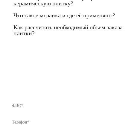
керамическую плитку?
Что такое мозаика и где её применяют?
Как рассчитать необходимый объем заказа
плитки?
Если Вы не нашли нужный товар у
нас в каталоге или хотите получить
предложение с лучшей ценой - звоните
нам!
8 (812) 922-82-75 или Мы Вам перезвоним!